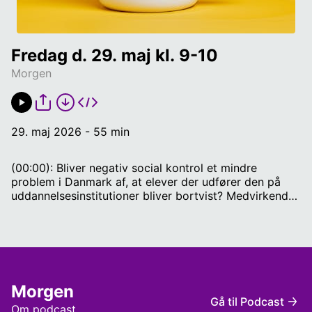
Fredag d. 29. maj kl. 9-10
Morgen
29. maj 2026 - 55 min
(00:00): Bliver negativ social kontrol et mindre
problem i Danmark af, at elever der udfører den på
uddannelsesinstitutioner bliver bortvist? Medvirkende:
Christian Holst Vigilius, medlem af Folketinget for De
Konservative (50:00): Er det godt nyt, at Trump
forfremmer Mike Needham, som leder Grønlands-
forhandlingerne? Medvirkende: Matias Seidelin,
forsvars- og sikkerhedspolitisk seniorkorrespondent
på OLFI og tidligere USA-korrespondent Værter:
Morgen
Mathias Wissing & Toke Gripping
Gå til Podcast
Om podcast