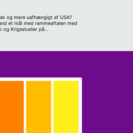
omisk og mere uafhængigt af USA?
nland et mål med rammeaftalen med
gi og Krigsstudier på
rkende: Lars Reinhardt Møller,