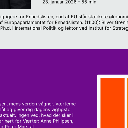
23. januar 2026 - 55 min
 vigtigere for Enhedslisten, end at EU står stærkere økon
f Europaparlamentet for Enhedslisten. (11:00): Bliver Grø
d. i International Politik og lektor ved Institut for Strate
ele af forsvarsaftalen er lagt op til at blive ændret? Medvi
ssing og Peter Marstal.
sen, mens verden vågner. Værterne 
ål og giver dig dagens vigtigste 
ktuelt. Ingen ved, hvad der sker i 
 hørt før Værter: Anne Philipsen, 
og Peter Marstal