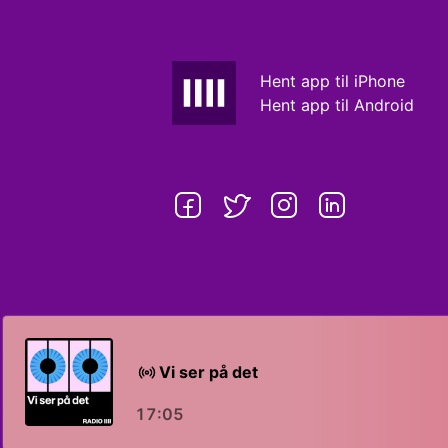
Hent app til iPhone
Hent app til Android
Vi ser på det
17:05