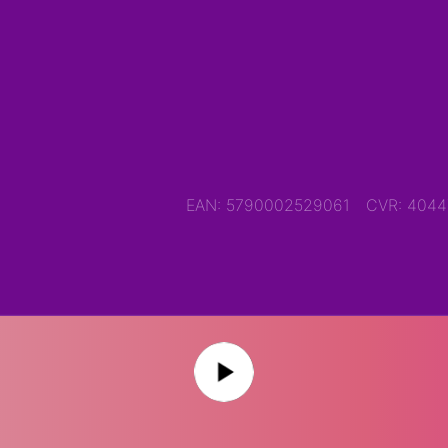
EAN: 5790002529061
CVR: 404