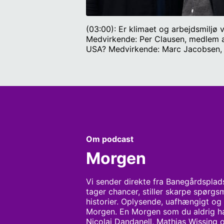
(03:00): Er klimaet og arbejdsmiljø
Medvirkende: Per Clausen, medlem a
USA? Medvirkende: Marc Jacobsen, Ph.
Forsvarsakademiet. (45:00): Hvilke d
tidligere oberst. Værter: Mathias Wi
Om podcast
Morgen
Vi sender direkte fra Banegårdsplad
tager chancer, stiller skarpe spørgsm
historier. Oplysende, uafhængigt og a
Morgen. En Morgen som du aldrig har
Nicolai Dandanell, Mathias Wissing 