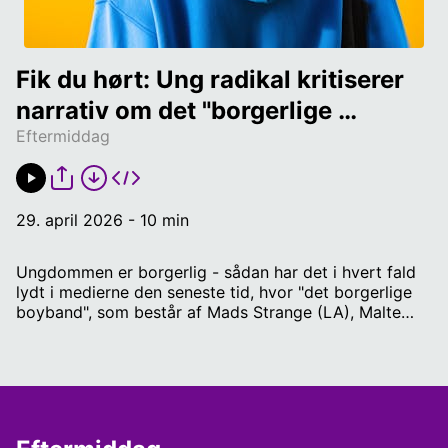
Fik du hørt: Ung radikal kritiserer 
narrativ om det "borgerlige 
Eftermiddag
boyband"
29. april 2026 - 10 min
Ungdommen er borgerlig - sådan har det i hvert fald
lydt i medierne den seneste tid, hvor "det borgerlige
boyband", som består af Mads Strange (LA), Malte
Larsen (DF), Mikkel Bjørn (DF) og Mitchel Oliver,
personlig SoMe-assistent for Morten Messerschmidt,
har fået en del mediedækning. Men det er stærkt
overdrevet, mener Magnus Georg Jensen fra Radikale
Venstre.