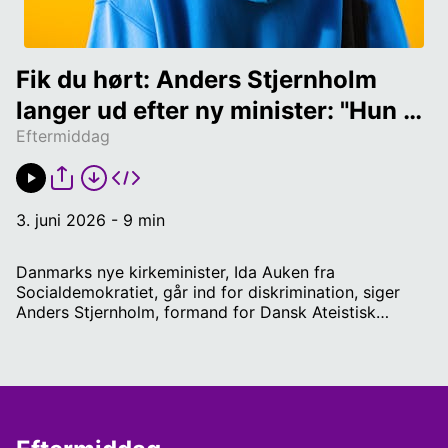
Fik du hørt: Anders Stjernholm 
langer ud efter ny minister: "Hun 
Eftermiddag
går ind for diskrimination"
3. juni 2026 - 9 min
Danmarks nye kirkeminister, Ida Auken fra
Socialdemokratiet, går ind for diskrimination, siger
Anders Stjernholm, formand for Dansk Ateistisk
Selskab. Han mener nemlig, at ateister bliver
diskrimineret i forhold til andre trossamfund i
Danmark.