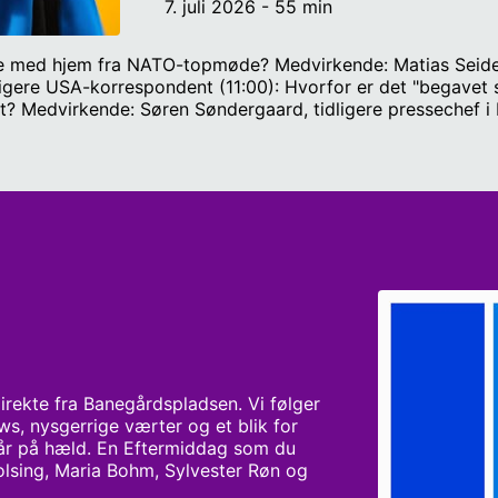
7. juli 2026 - 55 min
e med hjem fra NATO-topmøde? Medvirkende: Matias Seideli
igere USA-korrespondent (11:00): Hvorfor er det "begavet s
get? Medvirkende: Søren Søndergaard, tidligere pressechef i
s dom? Medvirkende: Frederikke Ingemann, tidligere korre
det franske universitet Sorbonne Værter: Katrine Volsing o
rekte fra Banegårdspladsen. Vi følger 
s, nysgerrige værter og et blik for 
år på hæld. En Eftermiddag som du 
Volsing, Maria Bohm, Sylvester Røn og 