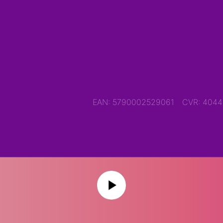
EAN: 5790002529061
CVR: 404