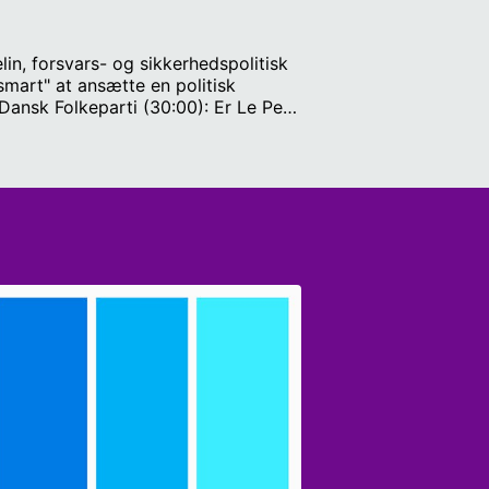
n, forsvars- og sikkerhedspolitisk
mart" at ansætte en politisk
 Dansk Folkeparti (30:00): Er Le Pens
spondent i blandt andet Frankrig
g Andreas Wentoft