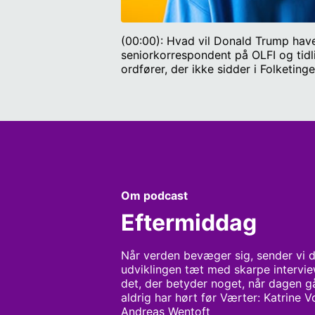
(00:00): Hvad vil Donald Trump hav
seniorkorrespondent på OLFI og tidl
ordfører, der ikke sidder i Folketin
præsidentdrømme knuste efter dagen
og PhD i internationale forhold fra 
Om podcast
Eftermiddag
Når verden bevæger sig, sender vi di
udviklingen tæt med skarpe interview
det, der betyder noget, når dagen g
aldrig har hørt før Værter: Katrine 
Andreas Wentoft