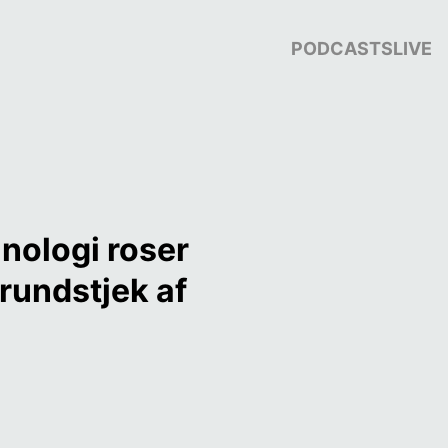
PODCASTS
LIVE
nologi roser 
undstjek af 