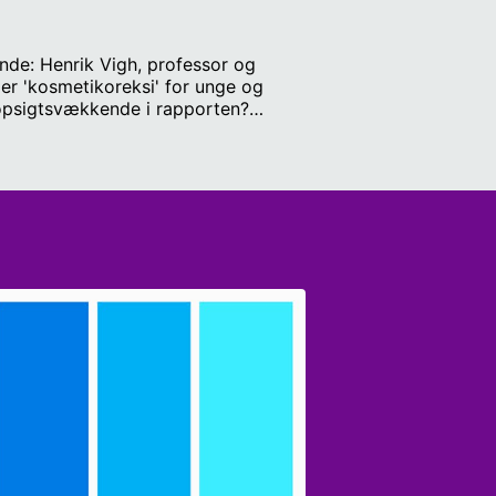
ende: Henrik Vigh, professor og
 er 'kosmetikoreksi' for unge og
 opsigtsvækkende i rapporten?
center for Velfærd. (37:00): Er USA
olitisk seniorkorrespondent på OLFI