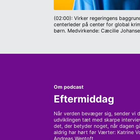
(02:00): Virker regeringens baggrund
centerleder på center for global kri
børn. Medvirkende: Cæcilie Johanse
Medvirkende: Mai Heide Ottosen, sen
reelt set magtesløse i Hormuzstræde
og tidligere USA-korrespondent. Vær
Om podcast
Eftermiddag
Når verden bevæger sig, sender vi di
udviklingen tæt med skarpe interview
det, der betyder noget, når dagen g
aldrig har hørt før Værter: Katrine 
Andreas Wentoft