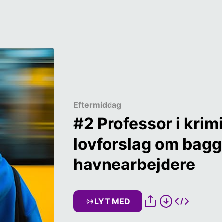
Eftermiddag
#2 Professor i krimi
lovforslag om baggr
havnearbejdere 
LYT MED