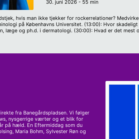
30. juni 2026 - 55 min
stjek, hvis man ikke tjekker for rockerrelationer? Medvirk
minologi på Københavns Universitet. (13:00): Hvor skadeligt
n, læge og ph.d. i dermatologi. (30:00): Hvad er det mest
iorforsker hos VIVE, Det Nationale Forsknings- og Analyse
t? Medvirkende: Matias Seidelin, forsvars- og sikkerhedsp
ter: Sylvester Guldberg Røn og Katrine Volsing
rekte fra Banegårdspladsen. Vi følger 
s, nysgerrige værter og et blik for 
år på hæld. En Eftermiddag som du 
Volsing, Maria Bohm, Sylvester Røn og 