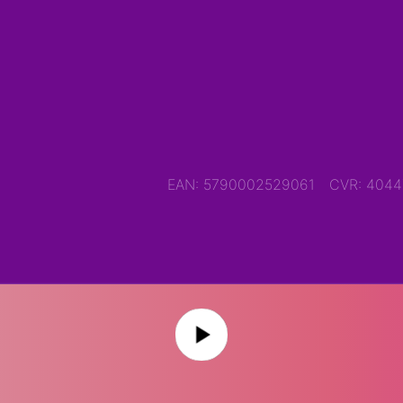
EAN: 5790002529061
CVR: 404