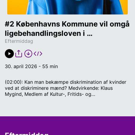
#2 Københavns Kommune vil omgå 
ligebehandlingsloven i 
Eftermiddag
ligestillingens navn 
30. april 2026 - 55 min
(02:00): Kan man bekæmpe diskrimination af kvinder
ved at diskriminere mænd? Medvirkende: Klaus
Mygind, Medlem af Kultur-, Fritids- og
Borgerserviceudvalget. (12:00): Kan du garantere at
den her store brug af Aula blandt elever ikke kan blive
et problem? Medvirkende: Mikkel Hedegaard, direktør
for Borgernære Løsninger i Kombit, som har udviklet
Aula. (30:00): Hvad vil Troels Lund opnå med sit
"tude"-opslag? Medvirkende: Morten Reimar,