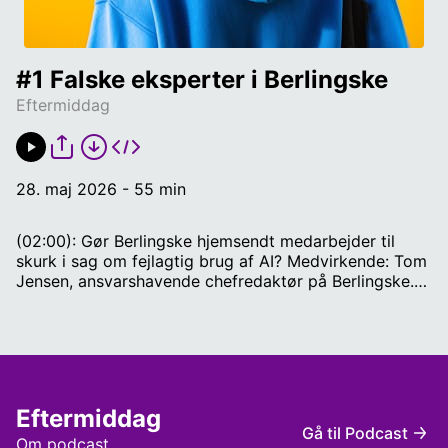
#1 Falske eksperter i Berlingske 
Eftermiddag
28. maj 2026 - 55 min
(02:00): Gør Berlingske hjemsendt medarbejder til
skurk i sag om fejlagtig brug af AI? Medvirkende: Tom
Jensen, ansvarshavende chefredaktør på Berlingske.
(16:00): Hvordan kan det lade sig gøre, at der er
fredsforhandlinger i gang - samtidigt med at de bliver
ved med at angribe hinanden? Medvirkende: Matias
Seidelin, forsvars- og sikkerhedspolitisk
seniorkorrespondent på OLFI og tidligere USA-
korrespondent. (30:00): Hvordan gør de nuværende
Eftermiddag
regler omkring vælgererklæringer "demokratiet til
Gå til Podcast
grin"? Medvirkende: Pia Kjærsgaard, stifter af Dansk
Om podcast