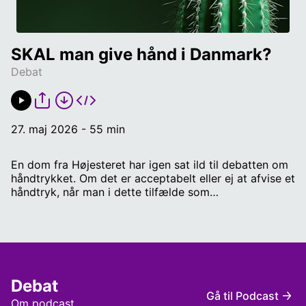
SKAL man give hånd i Danmark?
Debat
27. maj 2026 - 55 min
En dom fra Højesteret har igen sat ild til debatten om
håndtrykket. Om det er acceptabelt eller ej at afvise et
håndtryk, når man i dette tilfælde som
lærerstuderende skal hilse på sin nye praktikvejleder.
På den ene side står dem, der mener, at man som
lærer i den danske folkeskole er nødt til at følge
danske normer og give hånd. På den anden side står
dem, der mener, at sagen er et udtryk for frihed og
selvbestemmelse på arbejdspladsen. En manifestation
Debat
af, at det er okay at sige fra. Højesteret slog i
Gå til Podcast
dommen fast, at "det var indirekte forskelsbehandling,
Om podcast