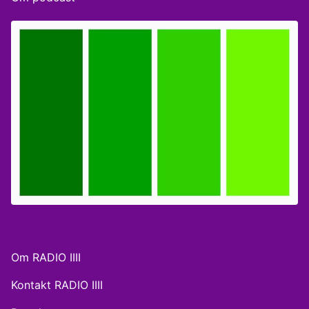
da en kvindelig, muslimsk lærerpraktikant blev mødt
med et krav om, at hun skulle give håndtryk til alle -
uanset køn." Er håndtrykket en ufravigelig tradition og
norm? Eller er dommen en sejr for den personlige
frihed på arbejdspladsen? Vi tager debatten.
Medvirkende: Kevin Loumann Eienstrand, journalist og
tidligere særlig rådgiver for Sikandar Siddique.
Christian Marcussen, debattør og medlem af Det
Nationale Integrationsråd. Uzma Hurul-An Ahmed,
arbejdsmiljøkonsulent og CEO i Making it Matter.
Mustafa Sayegh, stifter af foreningen Frafalden. Vært:
Sylvester Guldberg Røn
Om RADIO IIII
Kontakt RADIO IIII