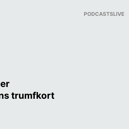
PODCASTS
LIVE
er 
s trumfkort