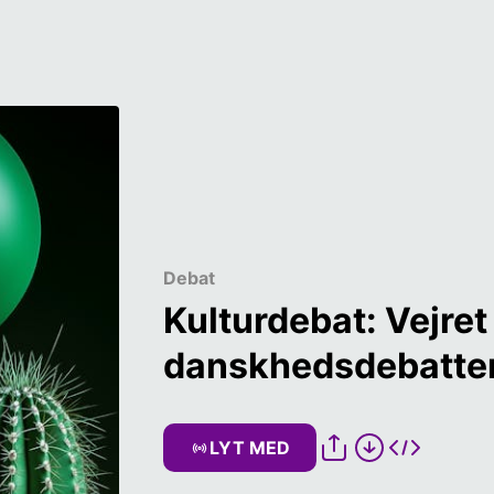
Debat
Kulturdebat: Vejret 
danskhedsdebatten
LYT MED