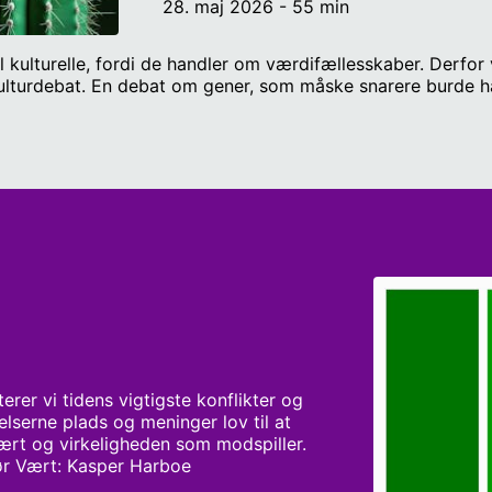
28. maj 2026 - 55 min
l kulturelle, fordi de handler om værdifællesskaber. Derf
kulturdebat. En debat om gener, som måske snarere burde ha
er vi tidens vigtigste konflikter og 
lserne plads og meninger lov til at 
t og virkeligheden som modspiller. 
før Vært: Kasper Harboe