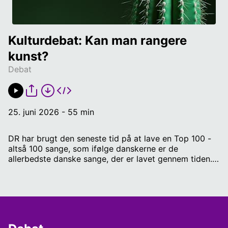
Kulturdebat: Kan man rangere 
kunst?
Debat
25. juni 2026 - 55 min
DR har brugt den seneste tid på at lave en Top 100 -
altså 100 sange, som ifølge danskerne er de
allerbedste danske sange, der er lavet gennem tiden.
DR har selv kaldt det "En fælles samtale om de sange,
vi deler". Men Top 100 har fået kritik fra flere sider for
at være et algoritme-ridende øjebliksbillede - og for
at god kunst slet ikke kan rangeres. Men kan den det?
Og har det nogen værdi at spørge almindelige
mennesker, hvad de bedst kan lide? Det handler denne