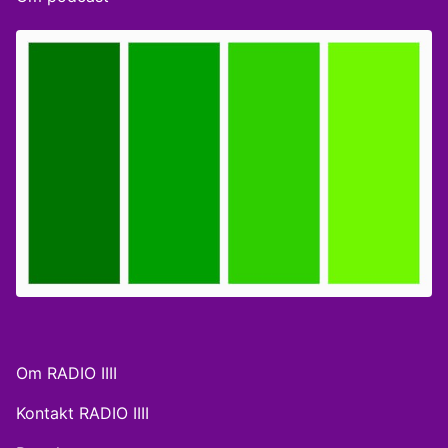
Wittchen (forsker i presseetik og krimi-journalistik)
Vært: Kasper Harboe
Om RADIO IIII
Kontakt RADIO IIII