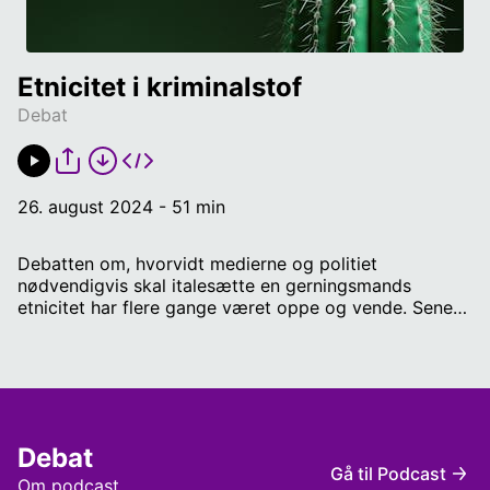
Etnicitet i kriminalstof
Debat
26. august 2024 - 51 min
Debatten om, hvorvidt medierne og politiet
nødvendigvis skal italesætte en gerningsmands
etnicitet har flere gange været oppe og vende. Senest
efter en gruppevoldtægt i Aarhus, hvor politiet
oplyste, at de sigtede har anden etnisk oprindelige
end dansk. Hos Dansk Folkeparti mener de, at der skal
være et krav om, at politiet offentliggør etniciteten på
sigtede i sager om personfarlig kriminalitet. Medierne
er splittede - for hvorfor er det egentlig relevant?
Debat
Medvirkende: Mikkel Bjørn (DF), Jan Schoubye
Gå til Podcast
(Chefredaktør for Aarhus Stiftstidende), Maria Bendix
Om podcast