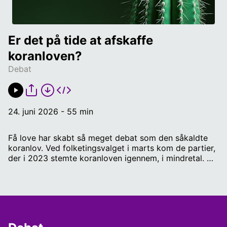
Er det på tide at afskaffe 
koranloven?
Debat
24. juni 2026 - 55 min
Få love har skabt så meget debat som den såkaldte
koranlov. Ved folketingsvalget i marts kom de partier,
der i 2023 stemte koranloven igennem, i mindretal. Nu
har Danmarksdemokraterne stillet et
beslutningsforslag om at afskaffe koranloven. SF, som
i sin tid stemte imod loven, har imidlertid sagt, at
partiet ikke vil stemme for en afskaffelse. Er det på
tide at afskaffe koranloven? Medvirkende: Ulrik
Knudsen, medlem af Folketinget for