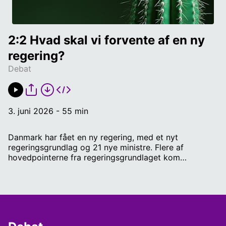
2:2 Hvad skal vi forvente af en ny 
regering?
Debat
3. juni 2026 - 55 min
Danmark har fået en ny regering, med et nyt
regeringsgrundlag og 21 nye ministre. Flere af
hovedpointerne fra regeringsgrundlaget kom
dryppende i løbet af tirsdag, og her stod det klart, at
der kom en gaveregn af gratis ting til borgerne. Men
der var også store spørgsmål til, hvordan det skal
finansieres? Og hvad har Socialdemokratiet egentig
fået igennem? I Debat på RADIO IIII tager vi fat i flere
af de store temaer, og spørger, hvad der er godt -