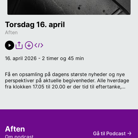
Torsdag 16. april
Aften
16. april 2026 - 2 timer og 45 min
Få en opsamling på dagens største nyheder og nye
perspektiver på aktuelle begivenheder. Alle hverdage
fra klokken 17.05 til 20.00 er der tid til eftertanke,
nuancer og baggrund på dagen, der er gået. Værter:
Cecilie Secher & Gustav Storm Brian Weichardt,
politisk kommentator på RADIO IIII Christiane Vejlø,
der er digital trendanalytiker, og forfatter til bogen
"argumenter for mennesker” Niels Frid-Nielsen,
Forfatter, kulturkommentator på Altinget Olivia
Aften
Viktoria Jensen Levinsen, ph.d.-studerende på
Gå til Podcast
Københavns Universitet Frederik Waage, professor i
Om podcast