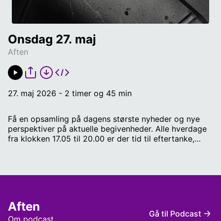
Onsdag 27. maj
Aften
27. maj 2026 - 2 timer og 45 min
Få en opsamling på dagens største nyheder og nye
perspektiver på aktuelle begivenheder. Alle hverdage
fra klokken 17.05 til 20.00 er der tid til eftertanke,
nuancer og baggrund på dagen, der er gået. Værter
Christina Ankerhus og Claus Andersen. Medvirkende:
Sebastian Mernild, Professor og leder af SDU Climate
Cluster. Thomas Gravgaard, Journalist, forfatter,
fodboldkommentator og podcastvært hos Mediano.
Signe Ravn-Højgaard, direktør i den uafhængige
Aften
tænketank; Tænketanken Digital Infrastruktur. Katja
Gå til Podcast
Højgaard Petersen, historiker og phd-stipendiat i
Om podcast