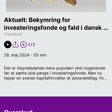
Aktuelt: Bekymring for 
investeringsfonde og fald i dansk 
Overskud
økonomi
28. maj 2024 - 55 min
Det er tilsyneladende mere populært end nogensinde
før at sætte sine penge i investeringsfonde. Men nu
hejser en svensk kapitalforvalter et advarselsflag. For
måske er spredningen i fondene ikke helt så stor, som
mange går og tror. Den bekymring vender vi i dagens
program, hvor vi også tager en status på den danske
økonomi, der har haltet lidt bagefter på det seneste.
Og så runder vi også en blødende børnetøjsbranche
og nogle nye tal, der viser, at kvinder sikrer sig et