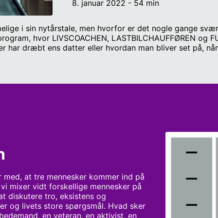
8. januar 2022 - 54 min
ige i sin nytårstale, men hvorfor er det nogle gange svæ
ns program, hvor LIVSCOACHEN, LASTBILCHAUFFØREN og F
r har dræbt ens datter eller hvordan man bliver set på, n
r til slut sammen. Panelet diskuterer hvad der sker, når vi dø
ende: Jens Offer Rasmussen, Lisa Næblerød og Adrian Fey
n
r med, at tre mennesker kommer ind på 
r vi mixer vidt forskellige mennesker på 
 diskutere tro, eksistens og 
 og livets store spørgsmål. Hvad sker 
bedemand, en veteran, en aktivist, en 