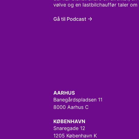
vølve og en lastbilchauffør taler om 
´Menneskemixeren’ møder vi hver uge 
at deres veje nok aldrig ville have 
Gå til Podcast
med vært Katrine Hedegaard.
AARHUS
Banegårdspladsen 11
8000 Aarhus C
KØBENHAVN
Snaregade 12
1205 København K