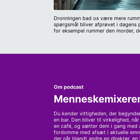
Dronningen bad os være mere rummel
spørgsmål bliver afprøvet i dage
for eksempel rummer den morder, de
rocker-outfit. Videnskab og tro støde
eller bliver alt bare sort? Medvirk
Om podcast
Menneskemixere
Du kender vittigheden, der begynde
en bar. Den bliver til virkelighed, nå
en café, og sætter dem i gang med at
fordomme med afsæt i aktuelle emner
der når blandt andre en direktør, en 