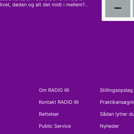
livet, døden og alt det midt i mellem? I 
mennesker, der lever så forskelligt, 
krydset, hvis ikke de mødtes på Radio4 
Om RADIO IIII
Stillingsopslag
Kontakt RADIO IIII
Praktikansøgn
Rettelser
Sådan lytter d
Public Service
Nyheder