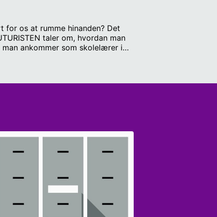
rt for os at rumme hinanden? Det
UTURISTEN taler om, hvordan man
år man ankommer som skolelærer i
r. Bliver vi til hvide spøgelser –