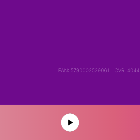
EAN: 5790002529061
CVR: 404