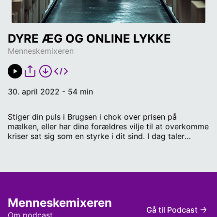
DYRE ÆG OG ONLINE LYKKE
Menneskemixeren
30. april 2022 - 54 min
Stiger din puls i Brugsen i chok over prisen på
mælken, eller har dine forældres vilje til at overkomme
kriser sat sig som en styrke i dit sind. I dag taler
FUTURISTEN, VØLVEN OG PENSIONISTEN om,
hvordan de håndterer økonomiske kriser. Panelet taler
også om lykke. Flyver den forbi os som en
sommerfugl i haven, eller kan man møde den online på
nettet? Medvirkende: Vitha Weitemeyer, Gudrun
Victoria Gotved, Øjvind Stig Thomassen og Adrian
Menneskemixeren
Matthew Fey.
Gå til Podcast
Om podcast