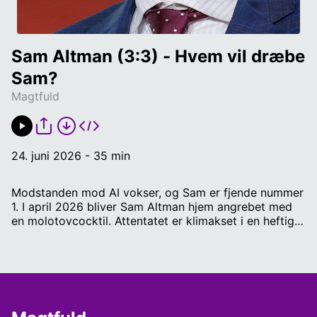
Sam Altman (3:3) - Hvem vil dræbe 
Sam?
Magtfuld
24. juni 2026 - 35 min
Modstanden mod AI vokser, og Sam er fjende nummer
1. I april 2026 bliver Sam Altman hjem angrebet med
en molotovcocktil. Attentatet er klimakset i en heftig
periode for Sam. Han er skydeskive for beskyldninger
om alt fra drab og voldtægt til forræderi mod
OpenAI's egen mission. Er der en vej ud for Sam?
Manus og tilrettelæggelse: Oliver Pirchert / Speak:
Janus Camara / Musik og lyddesign: Anton Færch /
Redaktør: Rune Sparre Geertsen / Radio IIII redaktør: