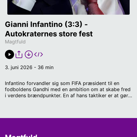
Gianni Infantino (3:3) - 
Autokraternes store fest
Magtfuld
3. juni 2026 - 36 min
Infantino forvandler sig som FIFA præsident til en
fodboldens Gandhi med en ambition om at skabe fred
i verdens brændpunkter. En af hans taktiker er at gøre
sig gode venner med alle dem, der står udenfor det
pæne selskab: Putin, Mohamed Bin Salman, Emiren i
Qatar, kongefamilien i Emiraterne og selvfølgelig
præsident Trump. Og når man er gode venner med
infantino, så ser det ud til at der følger nogle ret
lukrative deals med i venskabet. / Manus og