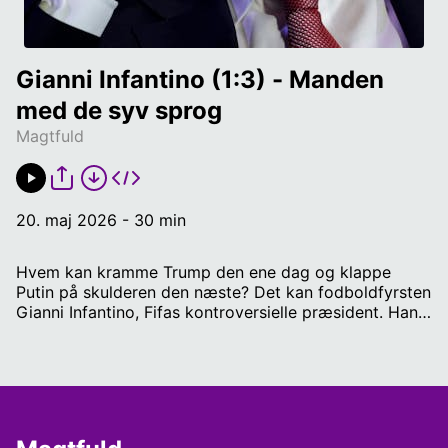
Gianni Infantino (1:3) - Manden 
med de syv sprog
Magtfuld
20. maj 2026 - 30 min
Hvem kan kramme Trump den ene dag og klappe
Putin på skulderen den næste? Det kan fodboldfyrsten
Gianni Infantino, Fifas kontroversielle præsident. Han
står i spidsen for en organisation, der håndterer
milliarder af dollars og har groteske korruptionssager
på samvittigheden. Men han fastholder at Fifa med
fodbold skaber lykke i verden. Hans historie starter i
Schweiz, hvor han som lille elskede fodbold - men
modsat sine venner drømte han ikke om at score mål.