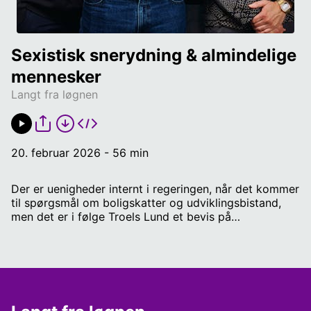
Sexistisk snerydning & almindelige 
mennesker
Langt fra løgnen
20. februar 2026 - 56 min
Der er uenigheder internt i regeringen, når det kommer
til spørgsmål om boligskatter og udviklingsbistand,
men det er i følge Troels Lund et bevis på
"smukheden" ved demokratiet. Cykelforbundet har
rejst en vigtig debat om sexistiske cykelstier, og
kulturministerens nye råd for kulturel modstandskraft
er en brandgod idé. Programmet er tilrettelagt af
Morten Wichmann, Michael "MC" Christiansen, Ane
Høgsberg, Sebastian Kanani og Anton Nørbæk.