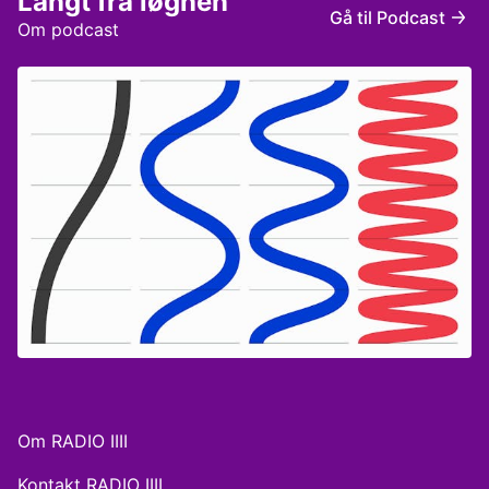
Langt fra løgnen
Programmet er produceret af Anton Nørbæk
Gå til Podcast
Om podcast
Om RADIO IIII
Kontakt RADIO IIII