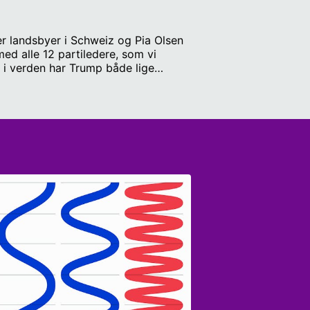
er landsbyer i Schweiz og Pia Olsen
ed alle 12 partiledere, som vi
 i verden har Trump både lige
el "MC" Christiansen, Morten
k er producer.….