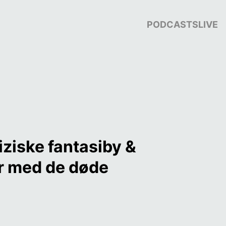
PODCASTS
LIVE
ziske fantasiby & 
er med de døde