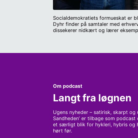
Socialdemokratiets formueskat er bli
Dyhr finder på samtaler med erhverv
dissekerer nidkært og lærer eksemp
startet og samtidigt vundet krigen i
Wichmann, Sebastian Kanani og Ant
Om podcast
Langt fra løgnen
Ugens nyheder – satirisk, skarpt og u
Sandheden’ er tilbage som podcast o
et særligt blik for hykleri, hybris 
hørt før.