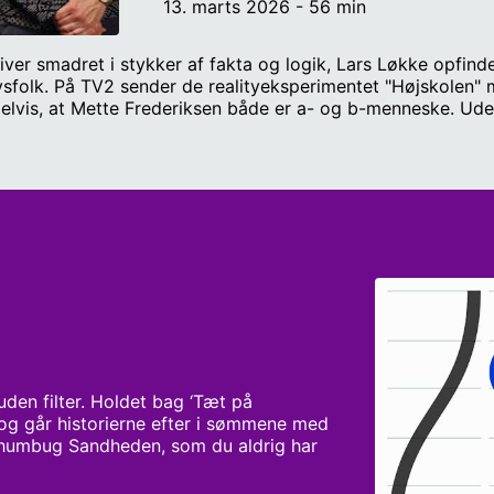
13. marts 2026 - 56 min
ver smadret i stykker af fakta og logik, Lars Løkke opfind
sfolk. På TV2 sender de realityeksperimentet "Højskolen" m
elvis, at Mette Frederiksen både er a- og b-menneske. Ude
 Iran. Programmet er tilrettelagt af Martin Nørgaard, Micha
on Nørbæk. Christian Stemann er redaktør og Anton Nørbæ
den filter. Holdet bag ‘Tæt på 
g går historierne efter i sømmene med 
og humbug Sandheden, som du aldrig har 