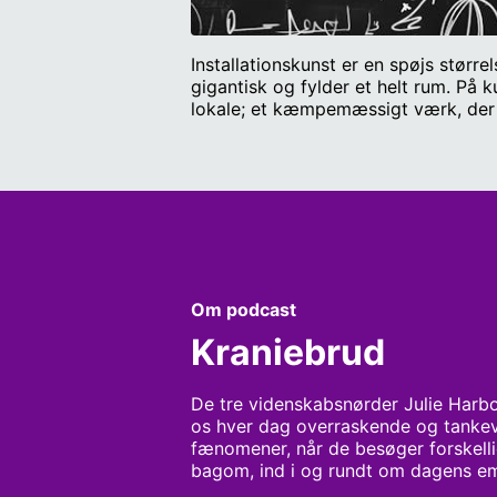
Installationskunst er en spøjs størr
gigantisk og fylder et helt rum. På 
lokale; et kæmpemæssigt værk, der be
Men hvorfor er dét kunst? Med til a
der blandt andet har været med til
Gæstevært: Andrew Davidson See omn
Om podcast
Kraniebrud
De tre videnskabsnørder Julie Harb
os hver dag overraskende og tankev
fænomener, når de besøger forskell
bagom, ind i og rundt om dagens e