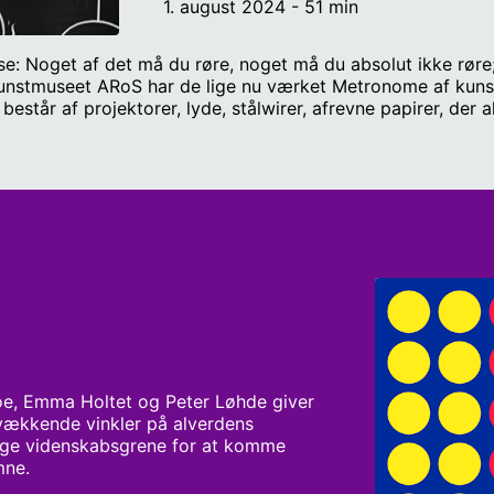
1. august 2024 - 51 min
else: Noget af det må du røre, noget må du absolut ikke røre
kunstmuseet ARoS har de lige nu værket Metronome af kunstn
står af projektorer, lyde, stålwirer, afrevne papirer, der al
t fortælle om Metronome og andre af ARoS' installationer 
 at sætte Metronome op på museet. Medvirkende: Museumsi
ystudio.com/listener for privacy information.
oe, Emma Holtet og Peter Løhde giver 
ækkende vinkler på alverdens 
ige videnskabsgrene for at komme 
mne.