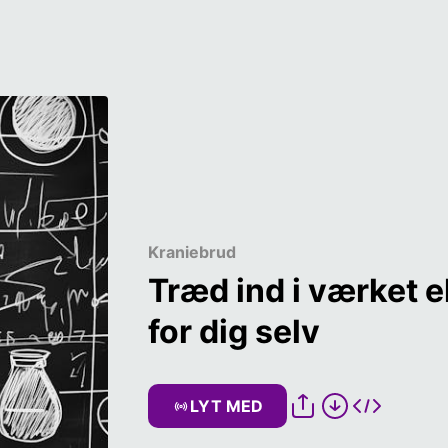
Kraniebrud
Træd ind i værket el
for dig selv
LYT MED