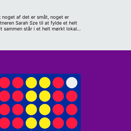
; noget af det er småt, noget er
eren Sarah Sze til at fylde et helt
t sammen står i et helt mørkt lokale.
er museumsinspektør Maria Blegvad,
nspektør Maria Blegvad.