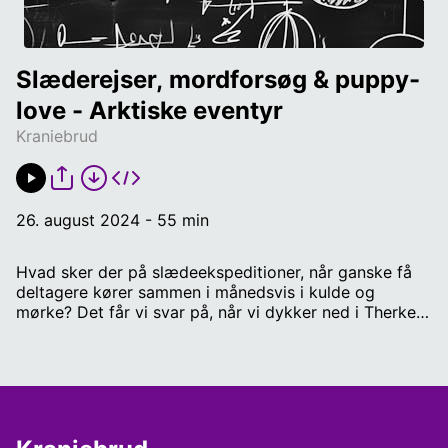
Slæderejser, mordforsøg & puppy-
love - Arktiske eventyr
Kraniebrud
26. august 2024 - 55 min
Hvad sker der på slædeekspeditioner, når ganske få
deltagere kører sammen i månedsvis i kulde og
mørke? Det får vi svar på, når vi dykker ned i Therkel
Mathiassens dagbøger fra den 5. Thuleekspedition.
For årene med Knud Rasmussen og co. bød på
forelskelse - både i naturen og menneskene han
mødte, men også på drama. Herunder stridigheder
med opdagelsesrejsende Peter Freuchen og ikke
mindre end tre mordforsøg på Mathiassens eget liv.