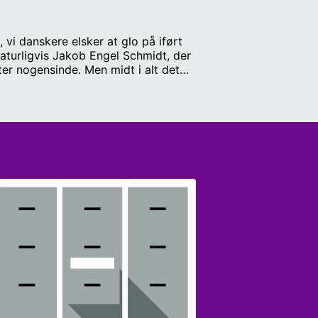
 vi danskere elsker at glo på iført
aturligvis Jakob Engel Schmidt, der
ter nogensinde. Men midt i alt det
dt tilsandede strukturer.
 VM-semifinale mod Norge i et brag
et unik - og ikke mindst langt
alyse- og forskningschef ved
old i håndbold. (28:12) Årets
på de største tendenser og taler om,
 Medvirkende: Katrine K. Pedersen,
til fyrværkeriet, der helt banalt bare
 og brag fortsat eksisterer. Det er
tadig sidder i os i dag - ligesom der
 gør det samme på en gang: nemlig
ønsted, ph.d.-stipendiat i
 århundrede. Vært: Mathias Wissing.