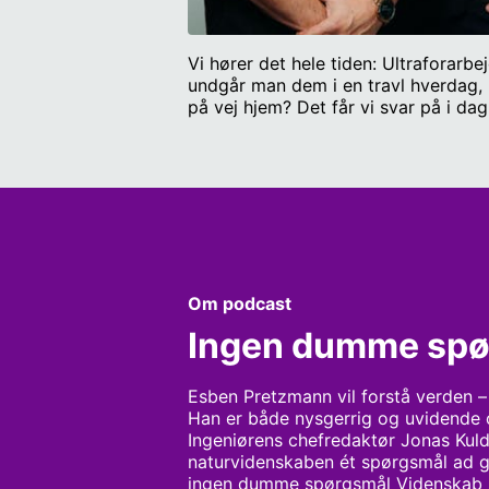
Vi hører det hele tiden: Ultraforarb
undgår man dem i en travl hverdag, 
på vej hjem? Det får vi svar på i d
Senere i programmet bliver vi også k
Send dit spørgsmål til os på ids@r
Olsen, sundhedsforskere, og Sofie Mo
og Radio IIII i samarbejde med Mon
Om podcast
Ingen dumme spø
Esben Pretzmann vil forstå verden – f
Han er både nysgerrig og uvidende og
Ingeniørens chefredaktør Jonas Kuld
naturvidenskaben ét spørgsmål ad ga
ingen dumme spørgsmål Videnskab so