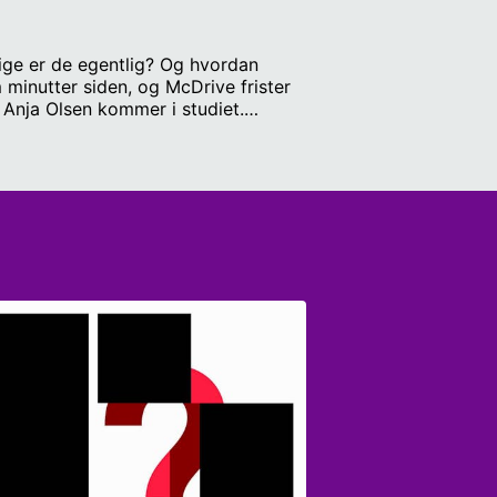
lige er de egentlig? Og hvordan
 minutter siden, og McDrive frister
 Anja Olsen kommer i studiet.
gentlig farver, hvis man er blind?
Gæster: Anne Tjønneland og Anja
Sofie Rye / Produceret af Ingeniøren