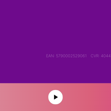
EAN: 5790002529061
CVR: 404