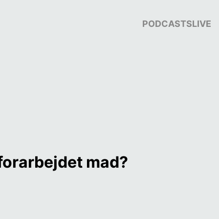
PODCASTS
LIVE
raforarbejdet mad?