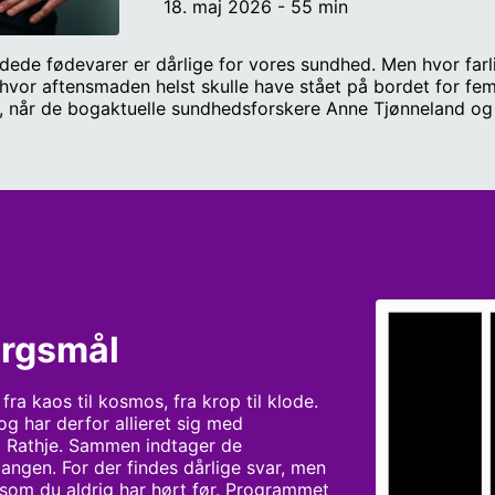
18. maj 2026 - 55 min
ejdede fødevarer er dårlige for vores sundhed. Men hvor far
hvor aftensmaden helst skulle have stået på bordet for fem
ag, når de bogaktuelle sundhedsforskere Anne Tjønneland og
logere på et lytterspørgsmål: Hvordan forestiller man sig e
adio4.dk. Værter: Esben Pretzmann og Jonas Kuld Rathje / 
nggaard / Producer: Oliver Pirchert / Radio IIII redaktør: 
oMono.
rgsmål
ra kaos til kosmos, fra krop til klode. 
 har derfor allieret sig med 
 Rathje. Sammen indtager de 
ngen. For der findes dårlige svar, men 
m du aldrig har hørt før. Programmet 