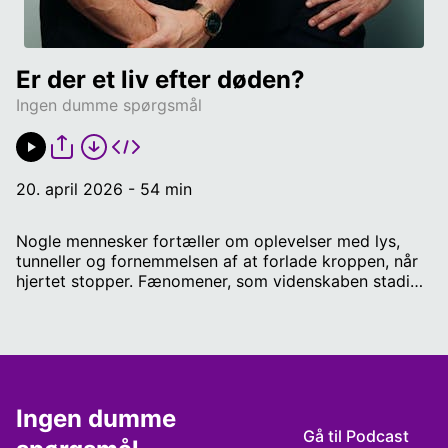
Er der et liv efter døden?
Ingen dumme spørgsmål
20. april 2026 - 54 min
Nogle mennesker fortæller om oplevelser med lys,
tunneller og fornemmelsen af at forlade kroppen, når
hjertet stopper. Fænomener, som videnskaben stadig
forsøger at forstå. Nogle ser endda noget, de
beskriver som et sort lys. Vi har besøg af læge og
forsker Tobias Anker Stripp fra Københavns
Universitet, der gør os klogere på, hvad der sker i
bevidstheden, når kroppen giver op. Efter vi har
dykket ned i nærdødsoplevelser, vender vi selvfølgelig
Ingen dumme 
nyheden om aber, der nu kan spille computer. Værter:
Gå til Podcast
Esben Pretzmann og Jonas Kuld Rathje / Lydklip: