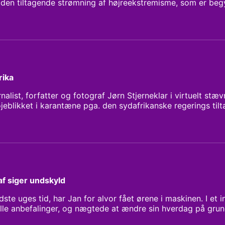
den tiltagende strømning af højreekstremisme, som er begyn
så herhjemme.
rika
nalist, forfatter og fotograf Jørn Stjerneklar i virtuelt stæv
 øjeblikket i karantæne pga. den sydafrikanske regerings tilt
gerer et land som Sydafrika, når der fra den ene dag til de
ohol? Og er det overhoved realistisk, at kunne holde smitt
af siger undskyld
ste uges tid, har Jan for alvor fået ørene i maskinen. I et i
alle anbefalinger, og nægtede at ændre sin hverdag på grun
om han havde symptomerne. Her en uge senere, er han ble