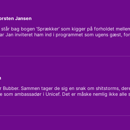
orsten Jansen
 står bag bogen ’Sprækker’ som kigger på forholdet mell
r Jan inviteret ham ind i programmet som ugens gæst, fo
, som Torsten beskriver i sin bog.
n
 Bubber. Sammen tager de sig en snak om shitstorms, deres 
e som ambassadør i Unicef. Det er måske nemlig ikke alle 
 for at sætte fokus på børns vilkår i det krigshærgede land.