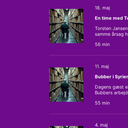
18. maj
En time med T
Torsten Jansen
samme årsag ha
politiske kløft
56 min
11. maj
Bubber i Syrie
Dagens gæst er
Bubbers arbejd
rejst i Syrien,
55 min
4. maj