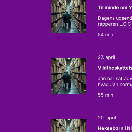
Til minde om 
Dagens udsende
rapperen L.O.C
kunne, som var 
54 min
27. april
Vildtbeskyttel
Jan har sat adv
hvad Jan norma
blive investor 
55 min
han i dag, kæmp
20. april
Heksebørn i Ni