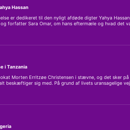
Yahya Hassan
lse er dedikeret til den nyligt afdøde digter Yahya Hassa
 og forfatter Sara Omar, om hans eftermæle og hvad det va
så specielt.
se i Tanzania
okat Morten Erritzøe Christensen i stævne, og det sker på 
lt beskæftiger sig med. På grund af livets uransagelige ve
i en Tanzaniansk dyrepark, som beskytter den lokale fauna. D
er en daglig kamp for ’wildlife protection’.
geria