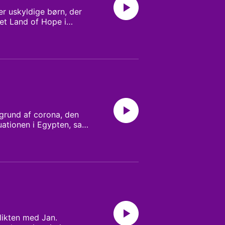
er uskyldige børn, der
ret Land of Hope i
grund af overtro i
er og udfordringer hun
 grund af corona, den
tuationen i Egypten, samt
likten med Jan.