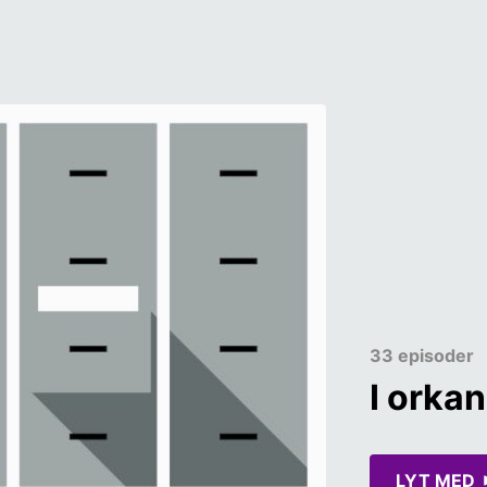
33 episoder
I orka
LYT MED