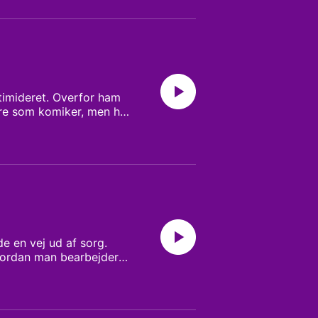
d.
timideret. Overfor ham
ere som komiker, men har
 med munke og meget
e en vej ud af sorg.
hvordan man bearbejder