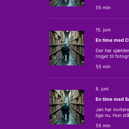
programmet.
55 min
15. juni
En time med Ch
Der har sjælde
ringet til foto
ansat på Berlin
55 min
inspirerende liv
8. juni
En time med S
Jan har inviter
lige nu. Hun s
eksisteret i la
55 min
en forklaring p