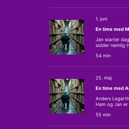
for den store u
1. juni
En time med 
Jan starter da
sidder nemlig 
siden været tv
54 min
mere.
25. maj
En time med A
Anders Legarth 
Ham og Jan er 
sorg, samt Ande
55 min