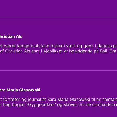
ristian Als
nt været længere afstand mellem vært og gæst i dagens p
graf Christian Als som i øjeblikket er bosiddende på Bali. Chr
gske Tidende, men sagde op for at forfølge sine drømme – få
.
ara Maria Glanowski
et forfatter og journalist Sara Maria Glanowski til en samta
tår bag bogen ’Skyggebokser’ og skriver om de samfundsmæ
ng tid, men som for alvor kan ses og mærkes i disse dage i
å de problematikker, som sorte til daglig kæmper med, og h