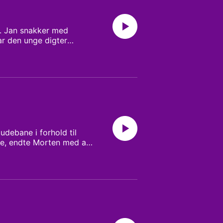
n. Jan snakker med
r den unge digter
udebane i forhold til
je, endte Morten med at
et har resulteret i at