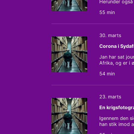
Herunder også 
– og endda og
55 min
30. marts
Corona i Sydaf
Jan har sat jour
Afrika, og er i
For hvordan rea
54 min
forbud mod alk
Sydafrika?
23. marts
En krigsfotogr
Igennem den sid
han stik imod 
var endda selv