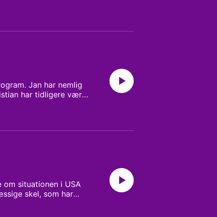
rogram. Jan har nemlig
istian har tidligere været
 et indblik i Christians
le om situationen i USA
ssige skel, som har
 USA. Hun prøver at give
vad der ligger til grund