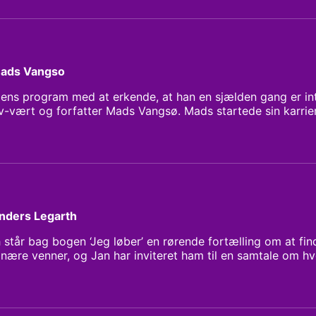
tilfredshed med politiet – også inden drabet på Georg Floy
Mads Vangso
gens program med at erkende, at han en sjælden gang er in
tv-vært og forfatter Mads Vangsø. Mads startede sin karri
- og radiovært, han har roet over atlanten, har mediteret
nders Legarth
står bag bogen ‘Jeg løber’ en rørende fortælling om at find
nære venner, og Jan har inviteret ham til en samtale om 
rs’ arbejde i det hele taget.