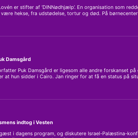
ovén er stifter af ’DINNødhjælp’. En organisation som redd
 være hekse, fra udstødelse, tortur og død. På børnecente
 hun i øjeblikket 74 børn hvis liv er blevet bragt i fare, på 
ere om hendes hårde arbejde, og de mange svære situation
nsigt til ansigt med.
Puk Damsgård
forfatter Puk Damsgård er ligesom alle andre forskanset på
er at hun sidder i Cairo. Jan ringer for at få en status på si
råder som Puk kender særligt godt.
smens indtog i Vesten
æst i dagens program, og diskutere Israel-Palæstina-konf