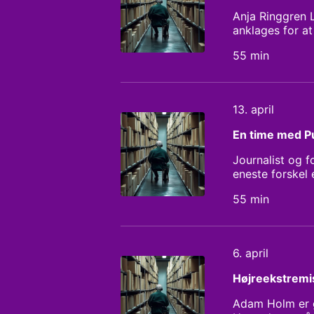
Anja Ringgren L
anklages for at
Nigeria, hjælper
55 min
Nigeria. Hør m
hver dag står a
13. april
En time med 
Journalist og 
eneste forskel 
nogle af de om
55 min
6. april
Højreekstremi
Adam Holm er g