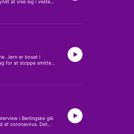
dt at vise sig i vesten
ne. Jørn er bosat i
ag for at stoppe smitten.
n anden pludselig er
en nede i et land som
nterview i Berlingske gik
d af coronavirus. Det
vet klogere. Hør ham