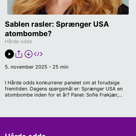
Sablen rasler: Sprænger USA 
atombombe?
Hårde odds
5. november 2025 - 25 min
I Hårde odds konkurrerer panelet om at forudsige
fremtiden. Dagens spørgsmål er: Sprænger USA en
atombombe inden for et år? Panel: Sofie Frøkjær,
faktatjekker og politisk journalist på Radio IIII Benjamin
Leander, betting-ekspert og analytiker hos Better
Collective Martin Vinæs, lektor i statskundskab ved
Aarhus Universitet Claus Ekstrøm, professor i
biostatistik ved København Universitet Redaktør:
Andreas Østergaard Spilleregler: Deltagerne skal give