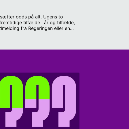
 sætter odds på alt. Ugens to
emtidige tilfælde i år og tilfælde,
udmelding fra Regeringen eller en
ag dronerne.) 2) Kommer yderligere
st på Radio IIII Benjamin Leander,
 for statskundskab, Aarhus
leregler: Deltagerne skal give hver
-100 procent. Vi bruger brier-score
om at have den bedste gennemsnitlige
heets/d/1nkZtnUmBG_PuCOu2z-48-