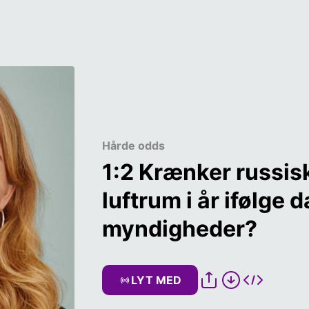
Hårde odds
1:2 Krænker russis
luftrum i år ifølge 
myndigheder?
LYT MED