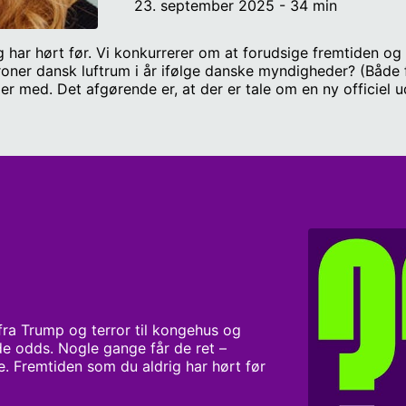
23. september 2025 - 34 min
 har hørt før. Vi konkurrerer om at forudsige fremtiden og
oner dansk luftrum i år ifølge danske myndigheder? (Både fr
ller med. Det afgørende er, at der er tale om en ny officiel 
t Regeringen/en myndighed konkluderer, at Rusland stod b
i år? Panel: Sofie Frøkjær, faktatjekker og politisk journali
tter Collective Martin Vinæs, forsker og lektor på institut
dgiver i Liberal Alliance Redaktør: Andreas Østergaard Spil
den er for, at begivenhederne indtræffer på en skala fra 0
nt, når der er et udfald. I konkurrencen dyster deltagerne 
an tilgås via linket her: https://docs.google.com/spreads
d=791184150#gid=791184150
ra Trump og terror til kongehus og 
e odds. Nogle gange får de ret – 
e. Fremtiden som du aldrig har hørt før 