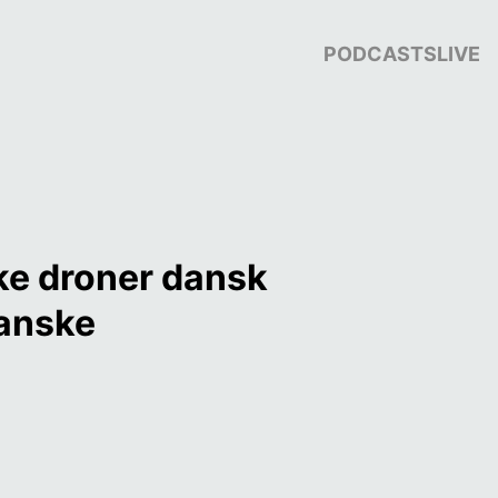
PODCASTS
LIVE
ke droner dansk 
danske 