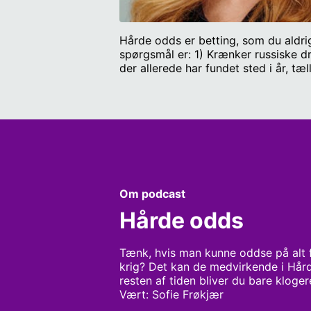
Hårde odds er betting, som du aldrig
spørgsmål er: 1) Krænker russiske dr
der allerede har fundet sted i år, tæ
myndighed i Danmark. Det er nok, a
mindst 10 gidsler levende ud af Gaza 
betting-ekspert og analytiker hos Be
Universitet Mikkel Andersson, chefrå
deres bud på, hvor stor sandsynlighe
til at omsætte panelets svar til poi
brier-score over tid. Pointtavlen k
_15OMtd0yDAUNx0a8Corg0/edit?gi
Om podcast
Hårde odds
Tænk, hvis man kunne oddse på alt f
krig? Det kan de medvirkende i Hård
resten af tiden bliver du bare kloger
Vært: Sofie Frøkjær