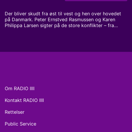
Der bliver skudt fra øst til vest og hen over hovedet
på Danmark. Peter Ernstved Rasmussen og Karen
Philippa Larsen sigter på de store konflikter – fra
Rusland og Gaza til NATO og Arktis – og spørger, om
vi er klar til det, der kommer. Der er nok at gå i krig
med. Krig som du aldrig har hørt før Værter: Peter
Ernstved Rasmussen og Karen Philippa Larsen
Om RADIO IIII
Kontakt RADIO IIII
Rettelser
Public Service