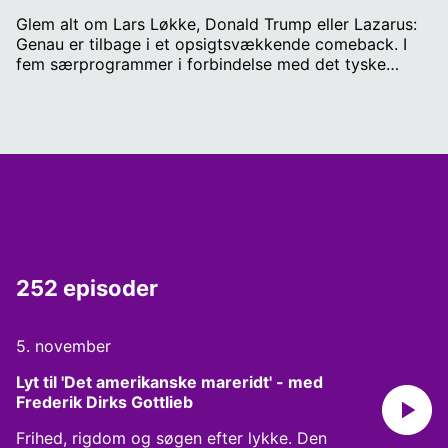
Glem alt om Lars Løkke, Donald Trump eller Lazarus:
Genau er tilbage i et opsigtsvækkende comeback. I
fem særprogrammer i forbindelse med det tyske
forbundsdagsvalg gør vi dig klogere på tingenes
tilstand i Tyskland, og hvad der er på spil den 23.
februar.
252 episoder
5. november
Lyt til 'Det amerikanske mareridt' - med 
Frederik Dirks Gottlieb
Frihed, rigdom og søgen efter lykke. Den