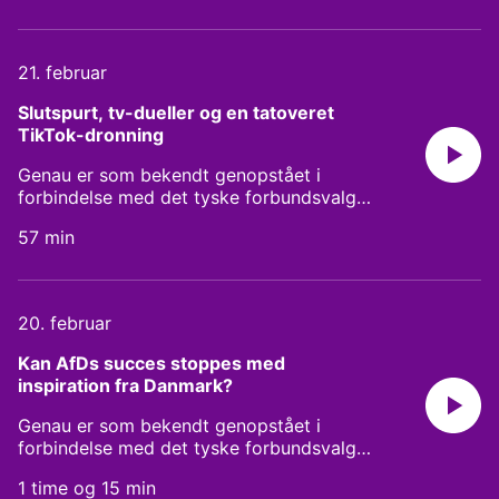
forbundsdagsvalgets udfald af Moritz
Schramm, Philipp Ostrowicz, Nora Sina og
Mads Jedzini. Og hvis du synes, at en
21. februar
udsendelse på to timer er lige i
overkanten, så fortvivl ej: Genaus rap-
Slutspurt, tv-dueller og en tatoveret 
sekretær Pede B kommer løbende med
TikTok-dronning  
opsummeringer undervejs. Medvært: Pede
B, Genaus hiphop-husleksikon og rap-
Genau er som bekendt genopstået i
sekretær. Vært: Mirco Reimer-Elster.
forbindelse med det tyske forbundsvalg
den 23. februar. I dette afsnit stiller vi
57 min
skarpt på valgkampens afslutning, tv-
duellerne og venstrefløjspartiet Die Linke,
der noget overraskende har fået
momentum i slutspurten takket været
20. februar
partiets tatoverede TikTok-dronning Heidi
Reichinnek. Medvært er Mads Jedzini,
Kan AfDs succes stoppes med 
Analytiker i Tænketanken Europa. Vært:
inspiration fra Danmark?
Mirco Reimer-Elster
Genau er som bekendt genopstået i
forbindelse med det tyske forbundsvalg
den 23. februar. I dette afsnit ser vi
1 time og 15 min
nærmere på det store spørgsmål, om AfDs