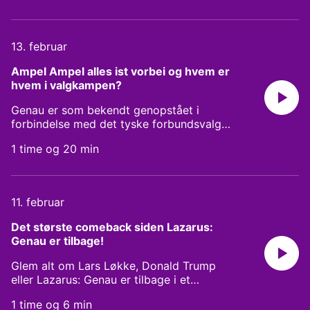
succes indvarsler en ny epoke, hvor
Tyskland bliver et `normalt` europæisk
land, og om de tyske etablerede partier
13. februar
burde lade sig inspirere af den danske
model, når det kommer til at sætte en
Ampel Ampel alles ist vorbei og hvem er 
stopper for højrefløjens succes. Medvært
hvem i valgkampen?
er Lukas Lausen, Chef for global handel og
investeringer i Dansk Industri. Vært: Mirco
Genau er som bekendt genopstået i
Reimer-Elster
forbindelse med det tyske forbundsvalg
den 23. februar. I dette afsnit ser vi
1 time og 20 min
nærmere på Ampel-regeringens kollaps,
der banede vejen for nyvalg før tid, og
introducerer dig til de vigtigste politikere,
partier og problemstillinger i valgkampen.
11. februar
Medvært er Nora Sina, politisk konsulent i
Psykiatrifonden. Vært: Mirco Reimer-Elster
Det største comeback siden Lazarus: 
Genau er tilbage!
Glem alt om Lars Løkke, Donald Trump
eller Lazarus: Genau er tilbage i et
opsigtsvækkende comeback. I fem
1 time og 6 min
særprogrammer i forbindelse med det