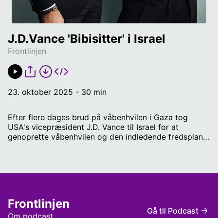
J.D.Vance 'Bibisitter' i Israel 
Frontlinjen
23. oktober 2025 - 30 min
Efter flere dages brud på våbenhvilen i Gaza tog
USA's vicepræsident J.D. Vance til Israel for at
genoprette våbenhvilen og den indledende fredsplan
for Gaza. Den amerikanske administration mener, at
Israels premiereminister Benjamin Netanyahu skal
'babysittes'. I programmet kigger vi også nærmere på
EUs udfasning af russiske naturressourcer og
betydningen for Ruslands mulighed for at fortsætte
krigen og Europas energiuafhængighed. Matias
Frontlinjen
Seidelin, Forsvars og sikkerhedspolitisk
Gå til Podcast
seniorkorrespondent på OLFI og Alfred Arnborg fra
Om podcast