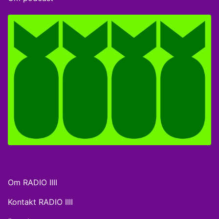
Tænketanken Europa gæster studiet. Værter: Karen
Philippa Larsen og Peter Ernstved Rasmussen.
Om RADIO IIII
Kontakt RADIO IIII