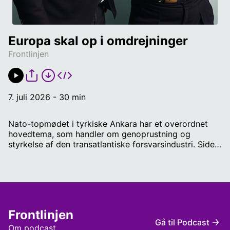
Europa skal op i omdrejninger
Frontlinjen
7. juli 2026 - 30 min
Nato-topmødet i tyrkiske Ankara har et overordnet
hovedtema, som handler om genoprustning og
styrkelse af den transatlantiske forsvarsindustri. Siden
NATO-topmødet i Haag sidste år har Europa øget
forsvarsudgifterne med næsten 260 mia. amerikanske
dollars, og flere lande er tæt på at opfylde
målsætningen om at bruge 5 pct. af BNP på forsvar.
Nu handler det om at omsætte pengene til kampkraft
og militære kapaciteter, som både kan afskrække
Frontlinjen
Rusland og forsvare Europa. Det taler vi om i dagens
Gå til Podcast
program, hvor Peter er med på en forbindelse fra
Om podcast