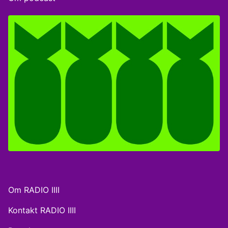
Ankara. Værter: Karen Philippa Larsen, Ph.D og
postdoc ved DIIS Peter Ernstved Rasmussen,
chefredaktør på OLFI Gæst: Matias Seidelin, forsvars-
og sikkerhedspolitisk seniorkorrespondent på OLFI
Om RADIO IIII
Kontakt RADIO IIII