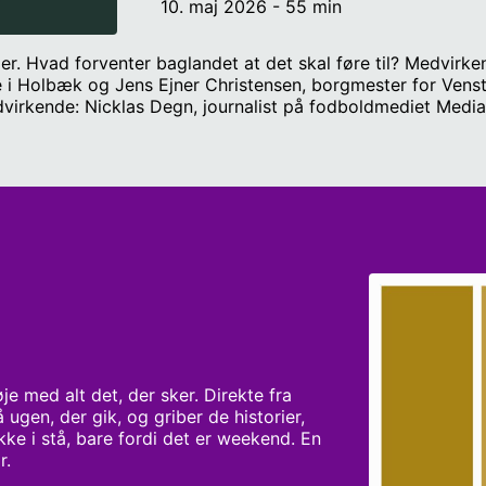
10. maj 2026 - 55 min
ger. Hvad forventer baglandet at det skal føre til? Medvirk
 Holbæk og Jens Ejner Christensen, borgmester for Venstre 
edvirkende: Nicklas Degn, journalist på fodboldmediet Media
t om, hvor meget oksekød plejehjemsbeboere i København
lder de anbefalingerne? Medvirkende: Iben Alsholm, Møllehu
ard, Kærbo, Kristina Tygsen, Slottet, Mette Clemmensen, B
erslevs ledelsesstil uholdbar? Medvirkende: Bent Meier Sør
n Business School (CBS) og ekspert i ledelse. Værter: Laura
e med alt det, der sker. Direkte fra 
ugen, der gik, og griber de historier, 
kke i stå, bare fordi det er weekend. En 
r.