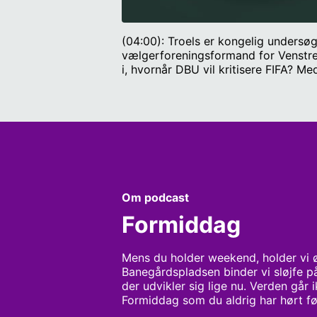
(04:00): Troels er kongelig undersø
vælgerforeningsformand for Venstre i
i, hvornår DBU vil kritisere FIFA? M
den seneste uge været en del deba
københavnske plejehjem selv? Overho
Boye, Eilersminde, Jannie Vesterga
Bryggergården. (46:00): Er Rane Will
organisationsfilosofi ved Copenhage
Om podcast
Formiddag
Mens du holder weekend, holder vi øj
Banegårdspladsen binder vi sløjfe på 
der udvikler sig lige nu. Verden går i
Formiddag som du aldrig har hørt fø