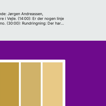
ende: Jørgen Andreassen,
i Vejle. (14:00): Er der nogen linje
no. (30:00): Rundringning: Der har
s Kommune må få. Men hvad siger de
set, Jessie Lykke, Sølund, Iris
omi-parken og Tine Rasmussen,
ensen, professor i
 Lin og Katrine Volsing.