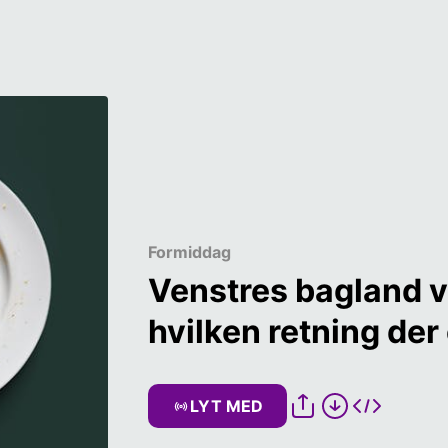
Formiddag
Venstres bagland vil
hvilken retning der 
LYT MED