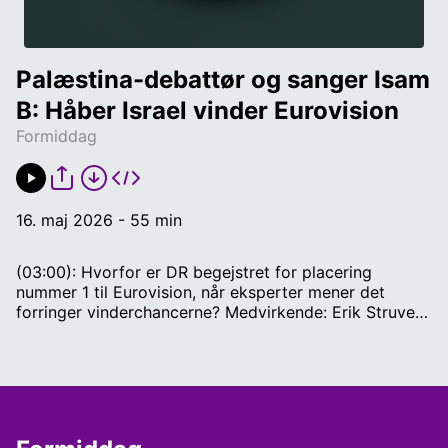
Palæstina-debattør og sanger Isam 
B: Håber Israel vinder Eurovision
Formiddag
16. maj 2026 - 55 min
(03:00): Hvorfor er DR begejstret for placering
nummer 1 til Eurovision, når eksperter mener det
forringer vinderchancerne? Medvirkende: Erik Struve
Hansen, Grand Prix-chef i DR. (17:00): Er det kvantitet
eller kvalitet som Drake leverer med sine tre nye
album? Medvirkende: Andreas Kloster, reporter her på
RADIO IIII. (31:00): Hvad skal et særligt
ligestillingsministerium løse af
ligestillingsproblematikker, som det nuværende