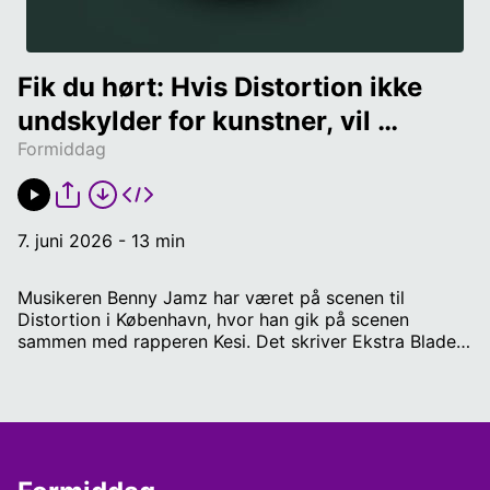
Fik du hørt: Hvis Distortion ikke 
undskylder for kunstner, vil 
Formiddag
politiker skære i støtten
7. juni 2026 - 13 min
Musikeren Benny Jamz har været på scenen til
Distortion i København, hvor han gik på scenen
sammen med rapperen Kesi. Det skriver Ekstra Bladet.
Det sker kort efter, at rapperen i maj er blevet dømt
tre måneders fængsel for trusler mod sin ekskæreste,
for at være i besiddelse af en kniv og for at have
punkteret sin ekskærestes dæk med kniven. Det skulle
være sket ude foran deres fælles søns skole for to år
siden. Derfor var det forkert at lade ham spille til