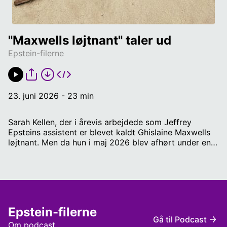
"Maxwells løjtnant" taler ud
Epstein-filerne
23. juni 2026 - 23 min
Sarah Kellen, der i årevis arbejdede som Jeffrey
Epsteins assistent er blevet kaldt Ghislaine Maxwells
løjtnant. Men da hun i maj 2026 blev afhørt under en
lukket høring i Repræsentanternes Hus, fortalte hun, at
Epstein misbrugte hende psykologisk og seksuelt i
over et årti, og hun beskyldte samtidig andre mænd
for overgreb. Værter: Andreas Wentoft og Peter
Schwarz. Redaktør: Sofie Rye. Læs hele afhøringen
her:
Epstein-filerne
https://d3i6fh83elv35t.cloudfront.net/static/2026/05/2
Gå til Podcast
05-21-Sarah-Kellen-Transcript.pdf
Om podcast