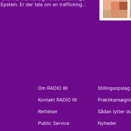
 Epstein. Er der tale om en trafficking-
 har udnyttet piger og unge kvinder? 
r Jeffrey Epsteins medsammensvorne? 
, billeder og videoer, der får 
fulde mennesker i hele verden.
Om RADIO IIII
Stillingsopslag
Kontakt RADIO IIII
Praktikansøgn
Rettelser
Sådan lytter d
Public Service
Nyheder