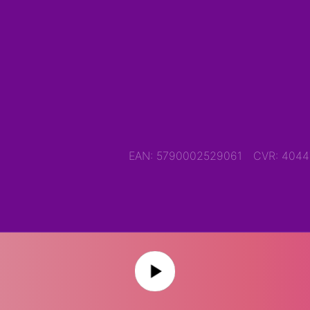
EAN: 5790002529061
CVR: 404