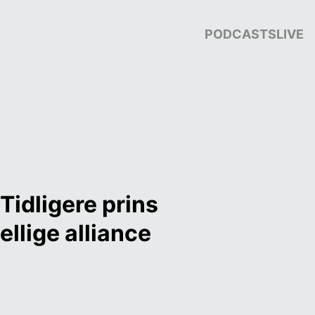
PODCASTS
LIVE
idligere prins 
llige alliance