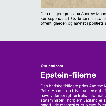
Den tidligere prins, nu Andrew Mount
korrespondent i Storbritannien Lone
offentligheden og havnet i politiet
billedmateriale, eks-konens Sarah 
Gæst: Lone Theils, journalist, krimi
Redaktør: Jais Nørgaard Alstrøm File
https://www.justice.gov/epstein/fi
https://www.justice.gov/epstein/fi
https://www.justice.gov/epstein/fi
https://www.justice.gov/epstein/fi
https://www.justice.gov/epstein/f
Om podcast
Epstein-filerne
Den britiske tidligere prins Andrew
Peter Mandelson bliver undersøgt af b
have viderebragt fortrolig information
statsminister Thorbjørn Jagland er si
magtfulde mennesker er blevet fyret el