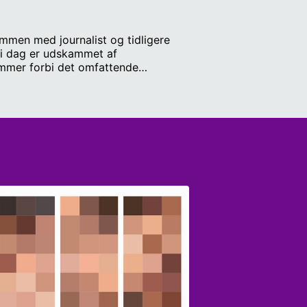
ammen med journalist og tidligere
n i dag er udskammet af
ommer forbi det omfattende
ns yndlingssøn måske falder ud.
er Schwarz og Andreas Wentoft.
el
info med Epstein:
ssiske piger