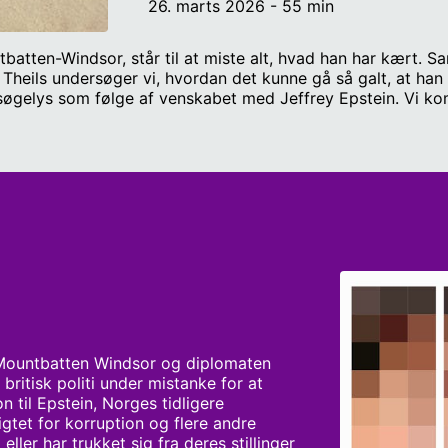
26. marts 2026 - 55 min
batten-Windsor, står til at miste alt, hvad han har kært. S
 Theils undersøger vi, hvordan det kunne gå så galt, at ha
s søgelys som følge af venskabet med Jeffrey Epstein. Vi k
Ferguson, og hvordan den kommende retssag mod dronninge
forfatter og tidligere korrespondent i London. Værter: Pet
r: Den usynlige mand - der måske ikke er så usynlig alligev
les/DataSet%209/EFTA00068368.pdf Andrew deler fortrolig 
les/DataSet%209/EFTA00751685.pdf info:
les/DataSet%209/EFTA00586551.pdf Mails med epstein om ru
les/DataSet%2011/EFTA02407750.pdf
iles/DataSet%2011/EFTA02440870.pdf
 Mountbatten Windsor og diplomaten 
ritisk politi under mistanke for at 
 til Epstein, Norges tidligere 
gtet for korruption og flere andre 
ler har trukket sig fra deres stillinger 