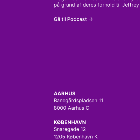
på grund af deres forhold til Jeffrey
ring, hvor rige, magtfulde mennesker
Hvad står der i filerne? Og hvem e
Gå til Podcast
Dyk ned i Jeffrey Epsteins dokumenter
taburetterne til at vakle under magt
AARHUS
Banegårdspladsen 11
8000 Aarhus C
KØBENHAVN
Snaregade 12
1205 København K