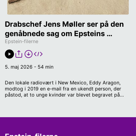
Drabschef Jens Møller ser på den 
genåbnede sag om Epsteins 
Epstein-filerne
rædsels-ranch
5. maj 2026 - 54 min
Den lokale radiovært i New Mexico, Eddy Aragon,
modtog i 2019 en e-mail fra en ukendt person, der
påstod, at to unge kvinder var blevet begravet på
Jeffrey Epsteins ranch i ødemarken i New Mexicos
ørken. Nu har det lokale politi genåbnet
efterforskningen efter syv år. Men kan man
overhovedet bruge sådan et tip til noget eller forvente
at finde noget som helst på ranchen efter så mange
år? Gæst: Jens Møller, tidligere drabschef. Værter: