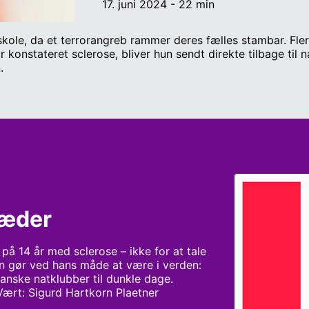
17. juni 2024 - 22 min
skole, da et terrorangreb rammer deres fælles stambar. Fl
 konstateret sclerose, bliver hun sendt direkte tilbage til n
.
ræder
på 14 år med sclerose – ikke for at tale 
gør ved hans måde at være i verden: 
anske natklubber til dunkle dage. 
Vært: Sigurd Hartkorn Plaetner