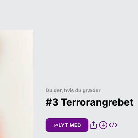
Du dør, hvis du græder
#3 Terrorangrebet
LYT MED