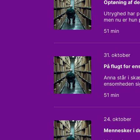
Optøning af de
Utryghed har p
men nu er hun p
kan være et bi
51 min
31. oktober
På flugt for 
Anna står i skæ
ensomheden sig 
Annas drømme, 
51 min
aktivt kan sto
Rohde og Pauli
24. oktober
Mennesker i 