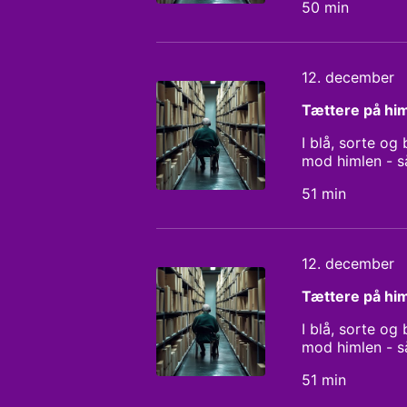
50 min
en stor erkende
hende i at leve
12. december
Tættere på hi
I blå, sorte og
mod himlen - s
afslutning, en 
51 min
en større konta
livsafslutning
12. december
Tættere på hi
I blå, sorte og
mod himlen - s
afslutning, en 
51 min
en større konta
livsafslutning