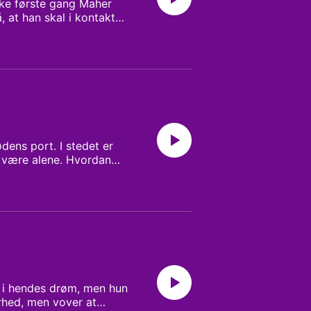
kke første gang Maher
 at han skal i kontakt
 betyde, kan du hører i
ens port. I stedet er
t være alene. Hvordan
er om, at hun skal
t i hendes drøm, men hun
erhed, men vover at