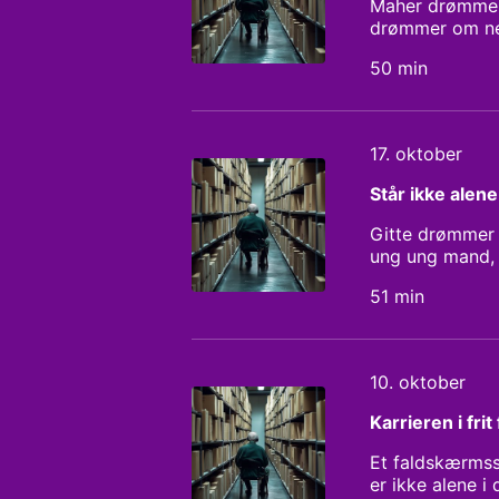
Maher drømmer 
drømmer om net
med det femini
50 min
programmet. Da
17. oktober
Står ikke alene
Gitte drømmer 
ung ung mand, 
den unge mand 
51 min
vælge sig selv 
10. oktober
Karrieren i frit 
Et faldskærmss
er ikke alene i