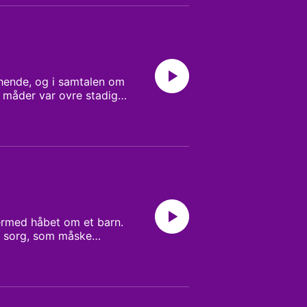
hende, og i samtalen om
 måder var ovre stadig
ermed håbet om et barn.
En sorg, som måske
ohde og Pauline Kloster