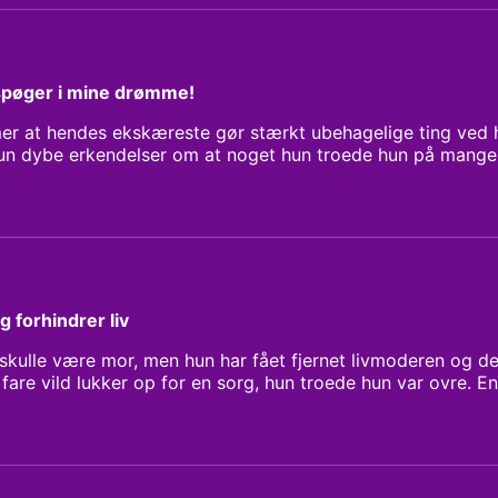
pøger i mine drømme!
r at hendes ekskæreste gør stærkt ubehagelige ting ved 
n dybe erkendelser om at noget hun troede hun på mange
 meget.
 forhindrer liv
 skulle være mor, men hun har fået fjernet livmoderen og d
fare vild lukker op for en sorg, hun troede hun var ovre. 
t være den hun i virkeligheden er. Dagens værter: Michael R