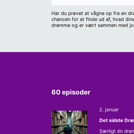
Har du prøvet at vågne op fra en d
chancen for at finde ud af, hvad di
drømme og er vært sammen med journ
verden og et kig i brevkassen, som al
60 episoder
2. januar
Det sidste Dr
Særligt én drøm