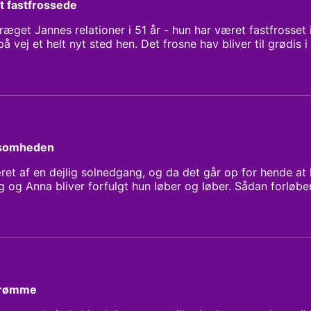
t fastfrossede
ræget Jannes relationer i 51 år - hun har været fastfrosse
å vej et helt nyt sted hen. Det frosne hav bliver til grødis
llede på, kan du høre i programmet.
ensomheden
ret af en dejlig solnedgang, og da det går op for hende at 
og Anna bliver forfulgt hun løber og løber. Sådan forløber 
og det har det gjort i 7 år. Hvad drømmen kan være et ud
ppe den tilbagevendende drøm - kan du hører i programme
ne Kloster
drømme