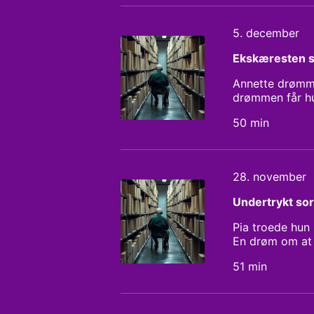
5. december
Ekskæresten s
Annette drømme
drømmen får hu
påvirker hende
50 min
28. november
Undertrykt sorg
Pia troede hun
En drøm om at 
hindrer Pia i a
51 min