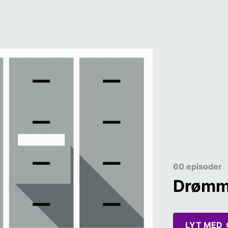
60 episoder
Drømm
LYT MED