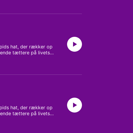
 ellers har hindret
line Kloster
spids hat, der rækker op
ende tættere på livets
 er et billede på, at nå
indelse med
 og Pauline Kloster
spids hat, der rækker op
ende tættere på livets
 er et billede på, at nå
indelse med
 og Pauline Kloster