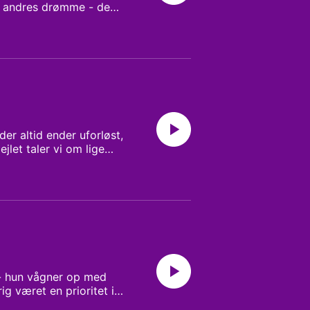
e andres drømme - de
re på, hvordan du kan
u har lyttet med. Værter
r altid ender uforløst,
let taler vi om lige
 og hvordan de kan være
t bedre sted hen.
v - hun vågner op med
ig været en prioritet i
n om drømmen får Karina