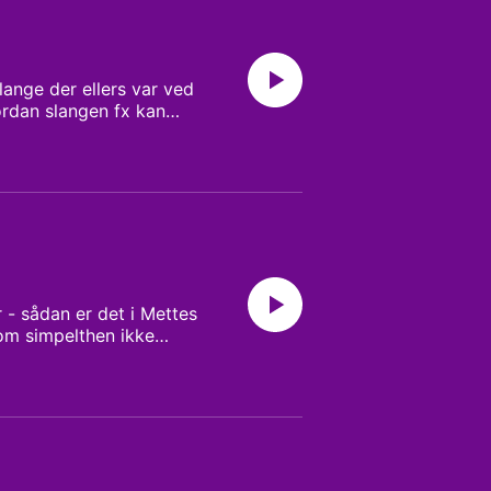
lange der ellers var ved
ordan slangen fx kan
øre i programmet.
 - sådan er det i Mettes
som simpelthen ikke
il at finde et nyt job.