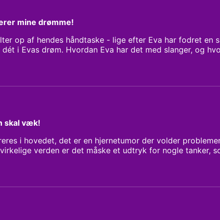
erer mine drømme!
ter op af hendes håndtaske - lige efter Eva har fodret en s
r dét i Evas drøm. Hvordan Eva har det med slanger, og hv
e på noget man ofte frygter, men også andre ting, kan du h
 Michael Rohde og Pauline Kloster
 skal væk!
eres i hovedet, det er en hjernetumor der volder problemer
virkelige verden er det måske et udtryk for nogle tanker, 
endes liv, måske særligt nu, hvor hun skal finde selvværdet t
 Michael Rohde og Pauline Kloster