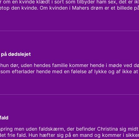
om en kvinde klædt i sort som tilbyder ham sex, det er i
op den kvinde. Om kvinden i Mahers drøm er et billede på,
ne og hvad de mennesker der optræder i vores drømme kan
gens værter: Michael Rohde og Pauline Kloster
 på dødslejet
hun dør, uden hendes familie kommer hende i møde ved død
som efterlader hende med en følelse af lykke og af ikke a
måske er et billede på at Gitte selv, og om drømmen handl
til - kan du hører i programmet.
fald
pring men uden faldskærm, der befinder Christina sig mid
 det frie fald. Hun hæfter sig på en mand og kommer i sikk