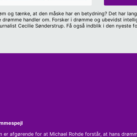
røm og tænke, at den måske har en betydning? Det har lang
ne drømme handler om. Forsker i drømme og ubevidst intellig
alist Cecilie Sønderstrup. Få også indblik i den nyeste 
le kan skrive til.
ømmespejl
 er afgørende for at Michael Rohde forstår, at hans drømme 