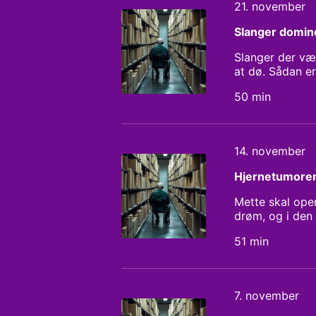
21. november
Slanger domin
Slanger der væl
at dø. Sådan e
være et billed
50 min
Dagens værter:
14. november
Hjernetumoren
Mette skal oper
drøm, og i den 
nærer Mette i h
51 min
Dagens værter:
7. november