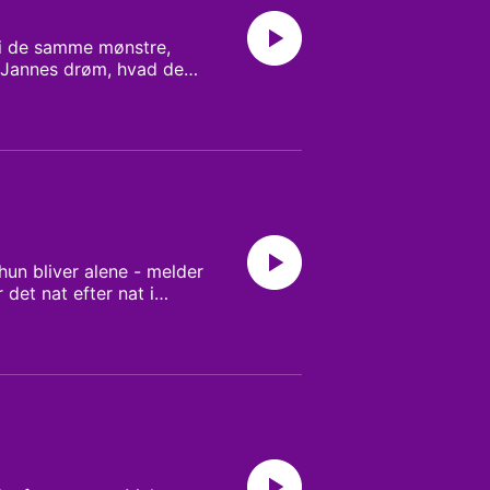
t i de samme mønstre,
 i Jannes drøm, hvad det
hun bliver alene - melder
det nat efter nat i
tryk for og om Anna
t. Dagens vært Michael