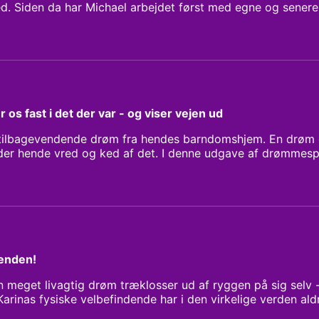
d. Siden da har Michael arbejdet først med egne og sener
til at blive et mere helt menneske. Hvis du vil blive kloge
 kan du høre en lyn-guide sidst i programmet. Tak fordi d
og Pauline Kloster
os fast i det der var - og viser vejen ud
n tilbagevendende drøm fra hendes barndomshjem. En drøm de
der hende vred og ked af det. I denne udgave af drømmespej
ilbagevendende drømme fra oplevelser tidligt i vores liv -
eder på hvordan vi gør os fri af barndommen - og kommer e
 Michael Rohde og Pauline Kloster
lænden!
 en meget livagtig drøm træklosser ud af ryggen på sig sel
Karinas fysiske velbefindende har i den virkelige verden aldr
n nu er hun ved at tage skeen i den anden hånd. I samtale