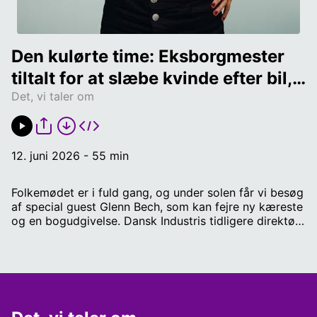
Den kulørte time: Eksborgmester 
tiltalt for at slæbe kvinde efter bil, 
Det, vi taler om
Glenn Bech har fået en kæreste, og 
Naser Khader er blevet præst
12. juni 2026 - 55 min
Folkemødet er i fuld gang, og under solen får vi besøg
af special guest Glenn Bech, som kan fejre ny kæreste
og en bogudgivelse. Dansk Industris tidligere direktør
er også landet på Bornholm, efter han sidste år blev
taget for spirituskørsel to gange. En tidligere politiker
er tiltalt for at skubbe sin daværende partner ud af en
kørende bil. Zelenskys særlige rådgiver bruger en
astrolog til at finde ud af, hvem der skal styre landet,
og så har kryolit-dokumentaren vundet en falsk pris