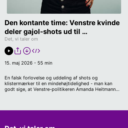
Den kontante time: Venstre kvinde 
deler gajol-shots ud til 
Det, vi taler om
mindehøjtidelighed, Svensk 
toppolitiker i kokainskandale, og 
bog om kongehusets fortid deler 
15. maj 2026 - 55 min
vandene
En falsk forlovelse og uddeling af shots og
klistermærker til en mindehøjtidelighed - man kan
godt sige, at Venstre-politikeren Amanda Heitmann
har haft alternative midler i brug under valgkampen.
En svensk politiker er blevet taget i at tage kokain,
imens hun bliver afhørt på en politistation i forbindelse
med mistanke om narkokørsel. Historiker Gry
Scavenius Bertelsen har anklaget Peter Kramer for at
opdigte historier i sin bog “Ridser i lakken”, der handler