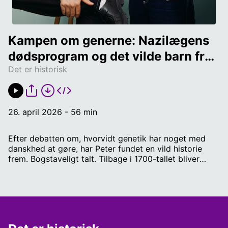
Kampen om generne: Nazilægens 
dødsprogram og det vilde barn fra 
Det er historisk
skoven
26. april 2026 - 56 min
Efter debatten om, hvorvidt genetik har noget med
danskhed at gøre, har Peter fundet en vild historie
frem. Bogstaveligt talt. Tilbage i 1700-tallet bliver
nogle af Europas klogeste hoveder ekstremt optaget
af en vild dreng, der bliver fanget i skoven. August
fortæller om, hvordan Hitlers livlæge bliver sat i gang
med at udføre en uhyggeligt program. der skal fjerne
uønskede genetiske elementer fra den tyske race.
Værter: Peter Ørbæk og August Dyrborg / Redaktør: