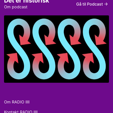
Det er historisk
Rune Sparre Geertsen / Produceret af MonoMono for
Gå til Podcast
Radio IIII
Om podcast
Om RADIO IIII
Kontakt RADIO IIII