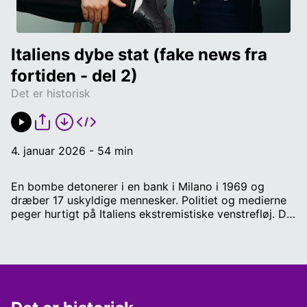
Italiens dybe stat (fake news fra 
fortiden - del 2)
Det er historisk
4. januar 2026 - 54 min
En bombe detonerer i en bank i Milano i 1969 og
dræber 17 uskyldige mennesker. Politiet og medierne
peger hurtigt på Italiens ekstremistiske venstrefløj. De
får gang på gang skylden for blodige terrorangreb
gennem de næste årtier. Men hvem stod i
virkeligheden bag? / Værter: Peter Ørbæk og August
Dyrborg / Producer og redaktør: Rune Sparre
Geertsen / Produceret af MonoMono for Radio IIII