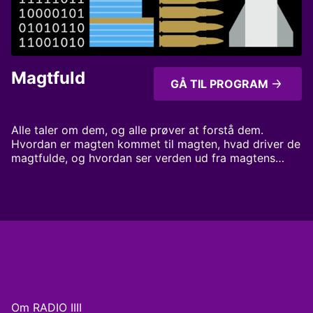
Magtfuld
GÅ TIL PROGRAM
Alle taler om dem, og alle prøver at forstå dem.
Hvordan er magten kommet til magten, hvad driver de
magtfulde, og hvordan ser verden ud fra magtens
tinde? Få historien om dem, der bestemmer! Magt som
du aldrig har hørt før Værter: Anne Pilegaard og
Mikkel Rønnau Produceret for Radio IIII af MonoMono
Om RADIO IIII