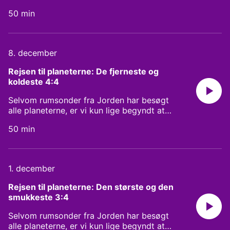
ser vært Thomas Schumann tilbage på de
50 min
sidste par års store overskrifter fra
rumfartens verden. Med som gæst er
Andreas Mogensen, som også var med i
allerførste udsendelse ’Den Nye Rumalder’,
8. december
og Michael Linden-Vørnle, chefkonsulent
på DTU Space.
Rejsen til planeterne: De fjerneste og 
koldeste 4:4
Selvom rumsonder fra Jorden har besøgt
alle planeterne, er vi kun lige begyndt at
kradse i overfladen og kaste lys over
50 min
planeternes mysterier. I denne serie tager
vi på en rejse med astrofysiker og
forfatter Tina Ibsen til alle solsystemets
planeter og nogle af de andre verdener
1. december
derude. I det sidste kapitel i vores rejse til
planeterne er vi kommet ud, hvor det er
Rejsen til planeterne: Den største og den 
koldt og mørkt. Vi er kommet til de to
smukkeste 3:4
iskæmper, Uranus og Neptun, og længere
ude endnu venter Pluto, som
Selvom rumsonder fra Jorden har besøgt
astronomerne ikke længere kalder en
alle planeterne, er vi kun lige begyndt at