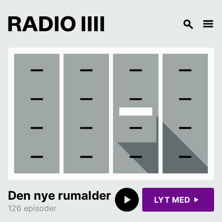
Den nye rumalder
LYT MED
126 episoder