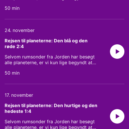
planet.
kradse i overfladen og kaste lys over
50 min
planeternes mysterier. I denne serie tager
vi på en rejse med astrofysiker og
forfatter Tina Ibsen til alle solsystemets
planeter og nogle af de andre verdener
24. november
derude. Vi er nu kommet ud til
gaskæmperne, og her møder vi Jupiter,
Rejsen til planeterne: Den blå og den 
den største planet i solsystemet, og
røde 2:4
Saturn, den smukkeste, med sine mange
ringe og måner.
Selvom rumsonder fra Jorden har besøgt
alle planeterne, er vi kun lige begyndt at
kradse i overfladen og kaste lys over
50 min
planeternes mysterier. I denne serie tager
vi på en rejse med astrofysiker og
forfatter Tina Ibsen til alle solsystemets
planeter og nogle af de andre verdener
17. november
derude. Denne gang handler det om to
verdener, der engang har set ens ud, mens
Rejsen til planeterne: Den hurtige og den 
som gik hver deres vej; Mars, den røde
hedeste 1:4
planet, og Jorden, den blå.
Selvom rumsonder fra Jorden har besøgt
alle planeterne, er vi kun lige begyndt at