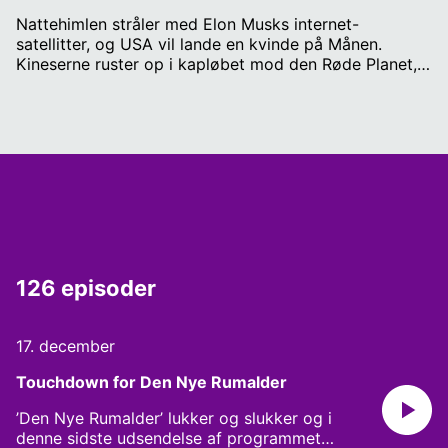
Nattehimlen stråler med Elon Musks internet-
satellitter, og USA vil lande en kvinde på Månen.
Kineserne ruster op i kapløbet mod den Røde Planet,
og på Refshaleøen i København bygger
raketentusiaster Danmarks første rumraket. Rumfarten
er på vej ind i en ny guldalder, som står til at forandre
den verden, vi lever i. Rummet er ikke bare astrofysik -
det er også benhård geopolitik, og spørgsmålet er; er
vi i Danmark parate til den nye rumalder?
126 episoder
17. december
Touchdown for Den Nye Rumalder
’Den Nye Rumalder’ lukker og slukker og i
denne sidste udsendelse af programmet