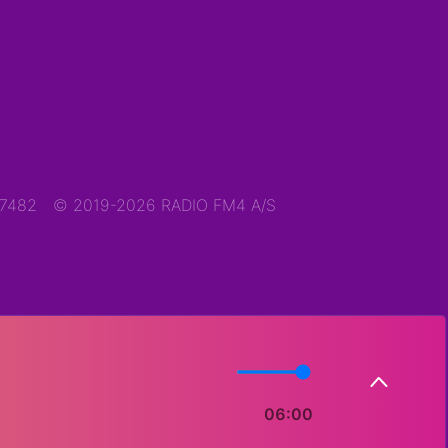
47482
© 2019-2026 RADIO FM4 A/S
06:00