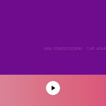
EAN: 5790002529061
CVR: 404