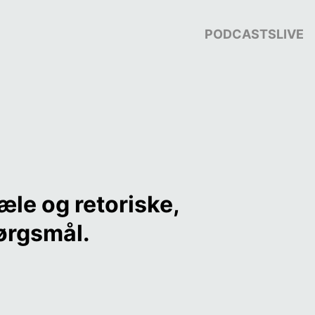
PODCASTS
LIVE
le og retoriske, 
ørgsmål.