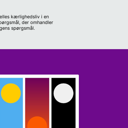
lles kærlighedsliv i en
 spørgsmål, der omhandler
agens spørgsmål.