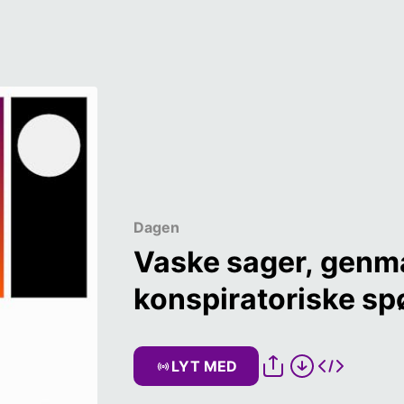
Dagen
Vaske sager, genmæ
konspiratoriske sp
LYT MED