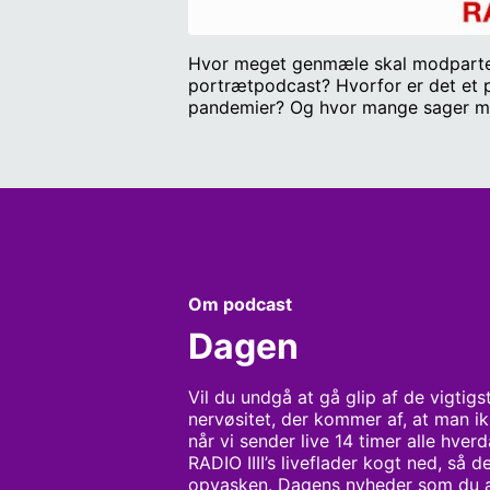
Hvor meget genmæle skal modparten ha
portrætpodcast? Hvorfor er det et pr
pandemier? Og hvor mange sager må p
Om podcast
Dagen
Vil du undgå at gå glip af de vigtigs
nervøsitet, der kommer af, at man ik
når vi sender live 14 timer alle hver
RADIO IIII’s liveflader kogt ned, så de
opvasken. Dagens nyheder som du ald