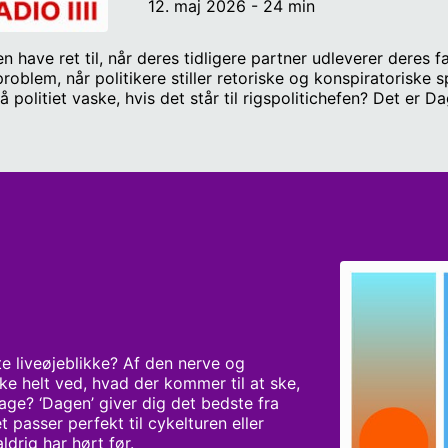
12. maj 2026 - 24 min
ve ret til, når deres tidligere partner udleverer deres fæ
oblem, når politikere stiller retoriske og konspiratoriske
olitiet vaske, hvis det står til rigspolitichefen? Det er D
te liveøjeblikke? Af den nerve og 
ke helt ved, hvad der kommer til at ske, 
dage? ‘Dagen’ giver dig det bedste fra 
t passer perfekt til cykelturen eller 
rig har hørt før.