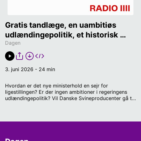
Gratis tandlæge, en uambitiøs 
udlændingepolitik, et historisk 
Dagen
ministerhold og utilfredse 
svineproducenter
3. juni 2026 - 24 min
Hvordan er det nye ministerhold en sejr for
ligestillingen? Er der ingen ambitioner i regeringens
udlændingepolitik? Vil Danske Svineproducenter gå til
EU for at afprøve lovkravene i regeringens svinepagt?
Og kan Enhedslisten garantere, at tandlægebesøg
bliver gratis for alle inden for de næste ti år? Det er
Dagens spørgsmål.